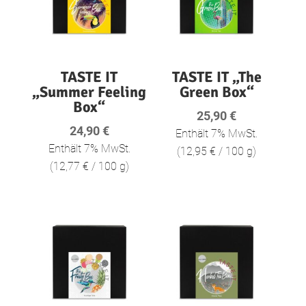
TASTE IT
TASTE IT „The
„Summer Feeling
Green Box“
Box“
25,90
€
24,90
€
Enthält 7% MwSt.
Enthält 7% MwSt.
(
12,95
€
/ 100 g)
(
12,77
€
/ 100 g)