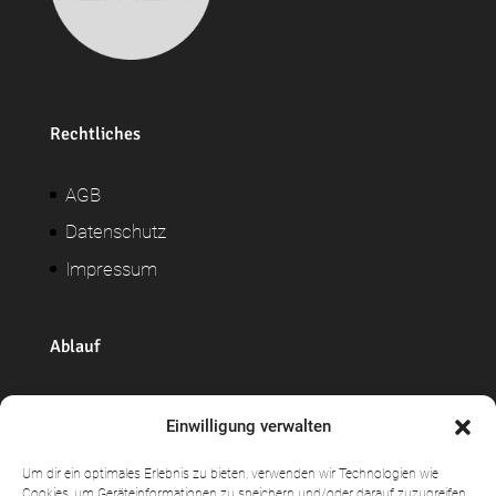
Rechtliches
AGB
Datenschutz
Impressum
Ablauf
Widerrufsrecht
Einwilligung verwalten
Versand + Lieferung
Um dir ein optimales Erlebnis zu bieten, verwenden wir Technologien wie
Zahlungsweisen
Cookies, um Geräteinformationen zu speichern und/oder darauf zuzugreifen.