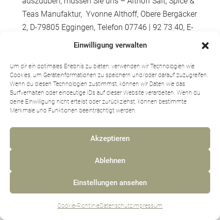
auszuüben, müssen Sie uns – Althoff Salt, Spice &
Teas Manufaktur, Yvonne Althoff, Obere Bergäcker
2, D-79805 Eggingen, Telefon 07746 | 92 73 40, E-
Mail
info@salze-gewuerze.de
– mittels einer
Einwilligung verwalten
eindeutigen Erklärung (z.B. ein mit der Post
versandter Brief, Telefax oder E-Mail) über Ihren
Um dir ein optimales Erlebnis zu bieten, verwenden wir Technologien wie
Cookies, um Geräteinformationen zu speichern und/oder darauf zuzugreifen.
Entschluss, diesen Vertrag zu widerrufen,
Wenn du diesen Technologien zustimmst, können wir Daten wie das
informieren. Sie können dafür das beigefügte
Surfverhalten oder eindeutige IDs auf dieser Website verarbeiten. Wenn du
deine Einwilligung nicht erteilst oder zurückziehst, können bestimmte
Muster-Widerrufsformular verwenden, das jedoch
Merkmale und Funktionen beeinträchtigt werden.
nicht vorgeschrieben ist. Zur Wahrung der
Widerrufsfrist reicht es aus, dass Sie die Mitteilung
Akzeptieren
über die Ausübung des Widerrufsrechts vor Ablauf
der Widerrufsfrist absenden.
Ablehnen
Folgen des Widerrufs
Einstellungen ansehen
Wenn Sie diesen Vertrag widerrufen, haben wir
Cookie-Richtlinie
Datenschutz
Impressum
Ihnen alle Zahlungen, die wir von Ihnen erhalten