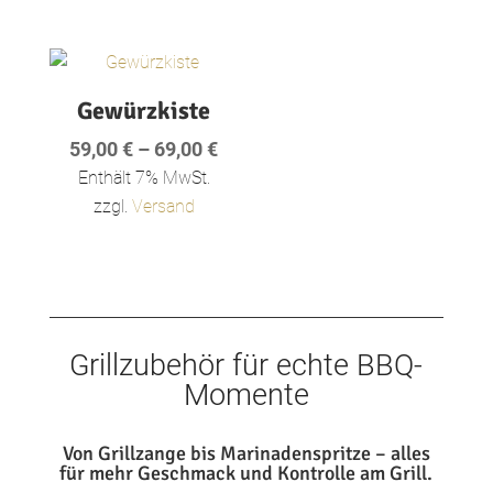
35,90 €
Gewürzkiste
Preisspanne:
59,00
€
–
69,00
€
59,00 €
Enthält 7% MwSt.
bis
zzgl.
Versand
69,00 €
Grillzubehör für echte BBQ-
Momente
Von Grillzange bis Marinadenspritze – alles
für mehr Geschmack und Kontrolle am Grill.