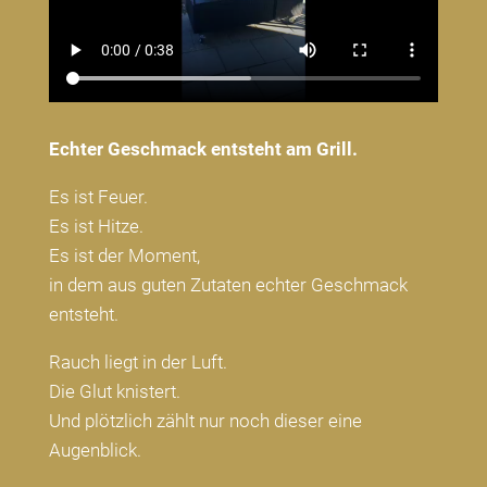
Echter Geschmack entsteht am Grill.
Es ist Feuer.
Es ist Hitze.
Es ist der Moment,
in dem aus guten Zutaten echter Geschmack
entsteht.
Rauch liegt in der Luft.
Die Glut knistert.
Und plötzlich zählt nur noch dieser eine
Augenblick.