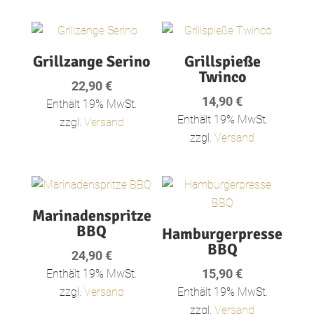
Grillzange Serino
Grillspieße
Twinco
22,90
€
14,90
€
Enthält 19% MwSt.
Enthält 19% MwSt.
zzgl.
Versand
zzgl.
Versand
Marinadenspritze
BBQ
Hamburgerpresse
BBQ
24,90
€
15,90
€
Enthält 19% MwSt.
zzgl.
Versand
Enthält 19% MwSt.
zzgl.
Versand