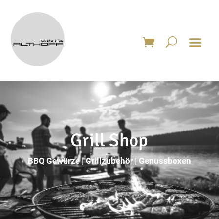
Grill Shop
BBQ Gewürze | Grillzubehör | Genussboxen