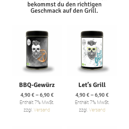
bekommst du den richtigen
Geschmack auf den Grill.
BBQ-Gewürz
Let’s Grill
Preisspanne:
Preisspa
4,90
€
–
6,90
€
4,90
€
–
6,90
€
4,90 €
4,90 €
Enthält 7% MwSt.
Enthält 7% MwSt.
bis
bis
zzgl.
Versand
zzgl.
Versand
6,90 €
6,90 €