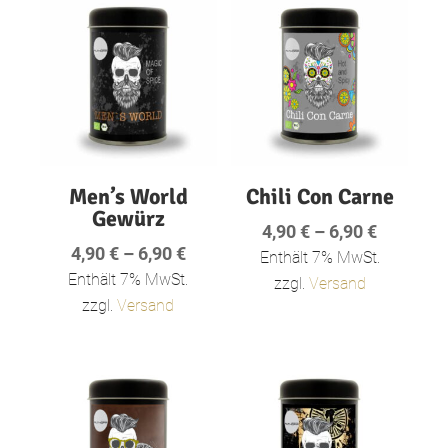
Men’s World
Chili Con Carne
Gewürz
Preisspa
4,90
€
–
6,90
€
Preisspanne:
4,90
€
–
6,90
€
4,90 €
Enthält 7% MwSt.
4,90 €
Enthält 7% MwSt.
bis
zzgl.
Versand
bis
zzgl.
Versand
6,90 €
6,90 €