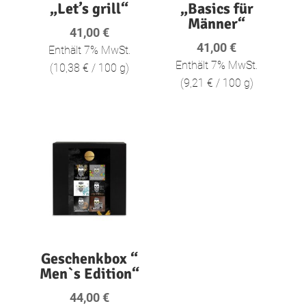
„Let’s grill“
„Basics für
Männer“
41,00
€
41,00
€
Enthält 7% MwSt.
Enthält 7% MwSt.
(
10,38
€
/ 100 g)
(
9,21
€
/ 100 g)
Geschenkbox “
Men`s Edition“
44,00
€