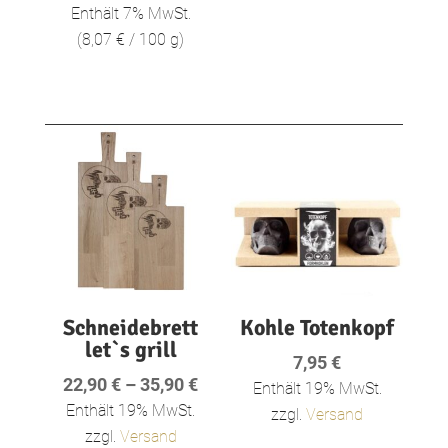
Enthält 7% MwSt.
(
8,07
€
/ 100 g)
Schneidebrett
Kohle Totenkopf
let`s grill
7,95
€
Preisspanne:
22,90
€
–
35,90
€
Enthält 19% MwSt.
22,90 €
Enthält 19% MwSt.
zzgl.
Versand
bis
zzgl.
Versand