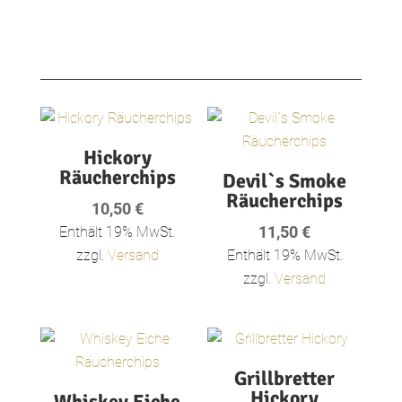
Hickory
Räucherchips
Devil`s Smoke
Räucherchips
10,50
€
11,50
€
Enthält 19% MwSt.
zzgl.
Versand
Enthält 19% MwSt.
zzgl.
Versand
Grillbretter
Hickory
Whiskey Eiche