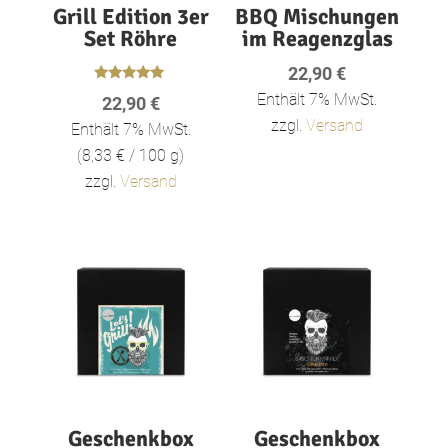
Grill Edition 3er
BBQ Mischungen
Set Röhre
im Reagenzglas
22,90
€
Bewertet
Enthält 7% MwSt.
22,90
€
mit
5.00
zzgl.
Versand
Enthält 7% MwSt.
von 5
(
8,33
€
/ 100 g)
zzgl.
Versand
Geschenkbox
Geschenkbox