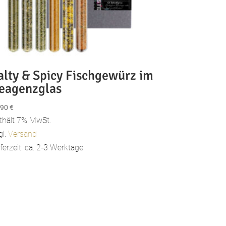
alty & Spicy Fischgewürz im
eagenzglas
,90
€
thält 7% MwSt.
gl.
Versand
eferzeit: ca. 2-3 Werktage