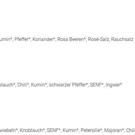
Kumin*, Pfeffer*, Koriander*, Rosa Beeren*, Rosé-Salz, Rauchsalz
lauch*, Chili*, Kumin*, schwarzer Pfeffer*, SENF*, Ingwer*
Zwiebeln*, Knoblauch*, SENF*, Kumin*, Petersilie*, Majoran*, Chil