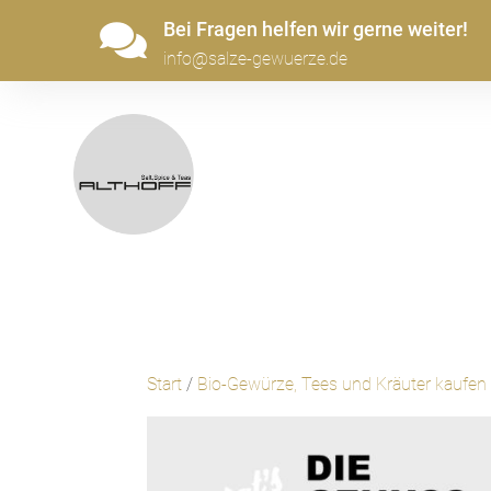
Bei Fragen helfen wir gerne weiter!

info@salze-gewuerze.de
Start
/
Bio-Gewürze, Tees und Kräuter kaufen