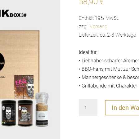
58,90
€
Enthält 19% MwSt.
zzgl.
Versand
Lieferzeit: ca. 2-3 Werktage
Ideal für:
• Liebhaber scharfer Arome
• BBQ-Fans mit Mut zur Sch
• Männergeschenke & beso
• Grillabende mit Charakter
Grill
In den W
Geschenkbox
–
BBQ
Hot