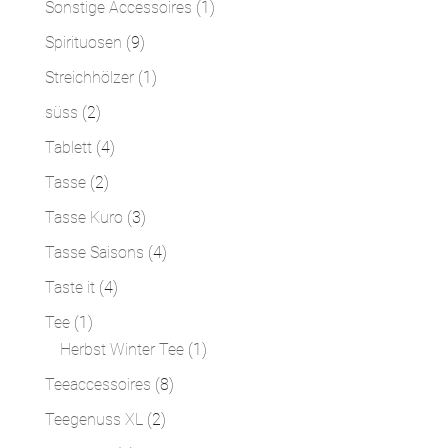
1
Sonstige Accessoires
1
Produkt
9
Spirituosen
9
Produkte
1
Streichhölzer
1
Produkt
2
süss
2
Produkte
4
Tablett
4
Produkte
2
Tasse
2
Produkte
3
Tasse Kuro
3
Produkte
4
Tasse Saisons
4
Produkte
4
Taste it
4
Produkte
1
Tee
1
Produkt
1
Herbst Winter Tee
1
Produkt
8
Teeaccessoires
8
Produkte
2
Teegenuss XL
2
Produkte