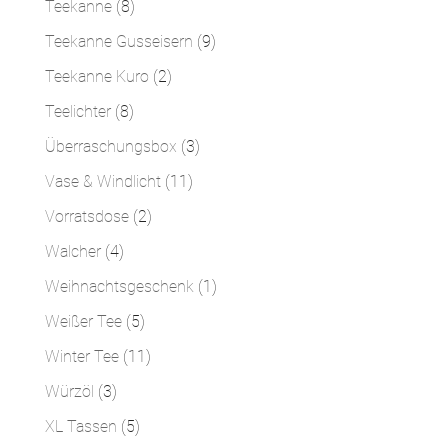
8
Teekanne
8
Produkte
9
Teekanne Gusseisern
9
Produkte
2
Teekanne Kuro
2
Produkte
8
Teelichter
8
Produkte
3
Überraschungsbox
3
Produkte
11
Vase & Windlicht
11
Produkte
2
Vorratsdose
2
Produkte
4
Walcher
4
Produkte
1
Weihnachtsgeschenk
1
Produkt
5
Weißer Tee
5
Produkte
11
Winter Tee
11
Produkte
3
Würzöl
3
Produkte
5
XL Tassen
5