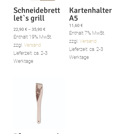
Schneidebrett
Kartenhalter
let`s grill
A5
11,60
€
Preisspanne:
22,90
€
–
35,90
€
Enthält 7% MwSt.
22,90 €
Enthält 19% MwSt.
zzgl.
Versand
bis
zzgl.
Versand
Lieferzeit: ca. 2-3
35,90 €
Lieferzeit: ca. 2-3
Werktage
Werktage