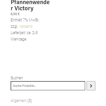
Pfannenwende
r Victory
8,90
€
Enthält 7% MwSt.
zzgl.
Versand
Lieferzeit: ca. 2-3
Werktage
Suchen
3
Allgemein
3