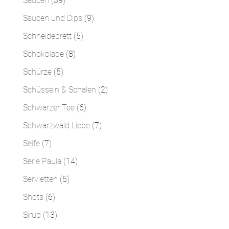
Saucen
39
Produkte
9
Saucen und Dips
9
Produkte
5
Schneidebrett
5
Produkte
8
Schokolade
8
Produkte
5
Schürze
5
Produkte
2
Schüsseln & Schalen
2
Produkte
6
Schwarzer Tee
6
Produkte
7
Schwarzwald Liebe
7
Produkte
7
Seife
7
Produkte
14
Serie Paula
14
Produkte
5
Servietten
5
Produkte
6
Shots
6
Produkte
13
Sirup
13
Produkte