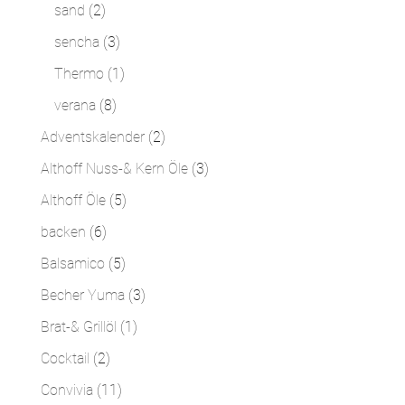
Produkte
2
sand
2
Produkte
3
sencha
3
Produkte
1
Thermo
1
Produkt
8
verana
8
Produkte
2
Adventskalender
2
Produkte
3
Althoff Nuss-& Kern Öle
3
Produkte
5
Althoff Öle
5
Produkte
6
backen
6
Produkte
5
Balsamico
5
Produkte
3
Becher Yuma
3
Produkte
1
Brat-& Grillöl
1
Produkt
2
Cocktail
2
Produkte
11
Convivia
11