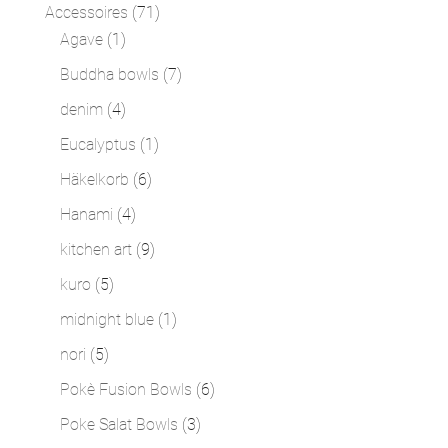
Produkte
71
Accessoires
71
1
Produkte
Agave
1
Produkt
7
Buddha bowls
7
Produkte
4
denim
4
Produkte
1
Eucalyptus
1
Produkt
6
Häkelkorb
6
Produkte
4
Hanami
4
Produkte
9
kitchen art
9
Produkte
5
kuro
5
Produkte
1
midnight blue
1
Produkt
5
nori
5
Produkte
6
Pokè Fusion Bowls
6
Produkte
3
Poke Salat Bowls
3