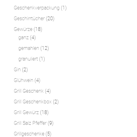
Produkte
1
Geschenkverpackung
1
Produkt
20
Geschirrtücher
20
Produkte
18
Gewürze
18
4
Produkte
ganz
4
Produkte
12
gemahlen
12
Produkte
1
granuliert
1
Produkt
2
Gin
2
Produkte
4
Glühwein
4
Produkte
4
Grill Geschenk
4
Produkte
2
Grill Geschenkbox
2
Produkte
18
Grill Gewürz
18
Produkte
9
Grill Salz Pfeffer
9
Produkte
5
Grillgeschenke
5