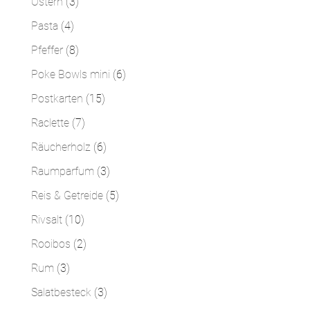
3
Ostern
3
Produkte
4
Pasta
4
Produkte
8
Pfeffer
8
Produkte
6
Poke Bowls mini
6
Produkte
15
Postkarten
15
Produkte
7
Raclette
7
Produkte
6
Räucherholz
6
Produkte
3
Raumparfum
3
Produkte
5
Reis & Getreide
5
Produkte
10
Rivsalt
10
Produkte
2
Rooibos
2
Produkte
3
Rum
3
Produkte
3
Salatbesteck
3