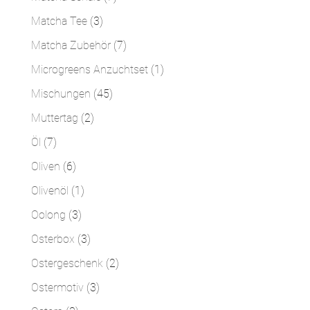
Produkte
3
Matcha Tee
3
Produkte
7
Matcha Zubehör
7
Produkte
1
Microgreens Anzuchtset
1
Produkt
45
Mischungen
45
Produkte
2
Muttertag
2
Produkte
7
Öl
7
Produkte
6
Oliven
6
Produkte
1
Olivenöl
1
Produkt
3
Oolong
3
Produkte
3
Osterbox
3
Produkte
2
Ostergeschenk
2
Produkte
3
Ostermotiv
3
Produkte