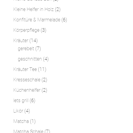
Produkte
2
Kleine Helfer in Holz
2
Produkte
6
Konfitüre & Marmelade
6
Produkte
3
Körperpflege
3
Produkte
14
Kräuter
14
Produkte
7
gerebelt
7
Produkte
4
geschnitten
4
Produkte
11
Kräuter Tee
11
Produkte
2
Kresseschale
2
Produkte
2
Küchenhelfer
2
Produkte
6
lets grill
6
Produkte
4
Likör
4
Produkte
1
Matcha
1
Produkt
7
Matcha Schale
7