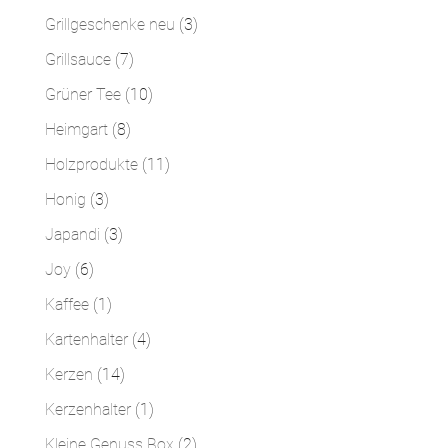
Produkte
3
Grillgeschenke neu
3
Produkte
7
Grillsauce
7
Produkte
10
Grüner Tee
10
Produkte
8
Heimgart
8
Produkte
11
Holzprodukte
11
Produkte
3
Honig
3
Produkte
3
Japandi
3
Produkte
6
Joy
6
Produkte
1
Kaffee
1
Produkt
4
Kartenhalter
4
Produkte
14
Kerzen
14
Produkte
1
Kerzenhalter
1
Produkt
2
Kleine Genuss Box
2