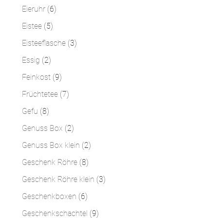
Produkte
6
Eieruhr
6
Produkte
5
Eistee
5
Produkte
3
Eisteeflasche
3
Produkte
2
Essig
2
Produkte
9
Feinkost
9
Produkte
7
Früchtetee
7
Produkte
8
Gefu
8
Produkte
2
Genuss Box
2
Produkte
2
Genuss Box klein
2
Produkte
8
Geschenk Röhre
8
Produkte
3
Geschenk Röhre klein
3
Produkte
6
Geschenkboxen
6
Produkte
9
Geschenkschachtel
9