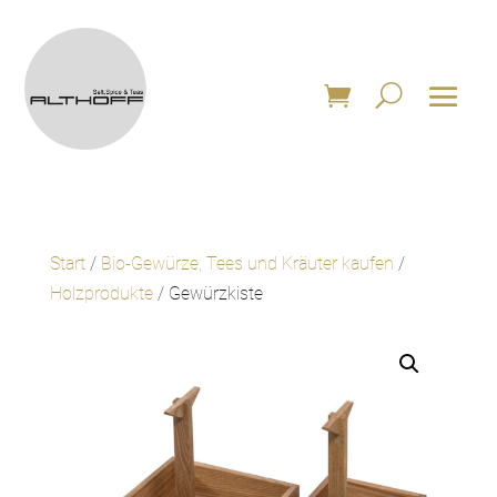
Start
/
Bio-Gewürze, Tees und Kräuter kaufen
/
Holzprodukte
/ Gewürzkiste