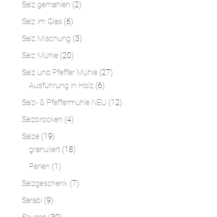
Produkte
2
Salz gemahlen
2
Produkte
6
Salz im Glas
6
Produkte
3
Salz Mischung
3
Produkte
20
Salz Mühle
20
Produkte
27
Salz und Pfeffer Mühle
27
6
Produkte
Ausführung in Holz
6
Produkte
12
Salz- & Pfeffermühle NEU
12
Produkte
4
Salzbrocken
4
Produkte
19
Salze
19
Produkte
18
granuliert
18
Produkte
1
Perlen
1
Produkt
7
Salzgeschenk
7
Produkte
9
Sarabi
9
Produkte
39