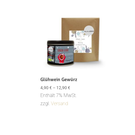
Glühwein Gewürz
Preisspanne:
4,90
€
–
12,90
€
4,90 €
Enthält 7% MwSt.
bis
zzgl.
Versand
12,90 €