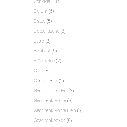
11
Convivia
11
Produkte
6
Eieruhr
6
Produkte
5
Eistee
5
Produkte
3
Eisteeflasche
3
Produkte
2
Essig
2
Produkte
9
Feinkost
9
Produkte
7
Früchtetee
7
Produkte
8
Gefu
8
Produkte
2
Genuss Box
2
Produkte
2
Genuss Box klein
2
Produkte
8
Geschenk Röhre
8
Produkte
3
Geschenk Röhre klein
3
Produkte
6
Geschenkboxen
6