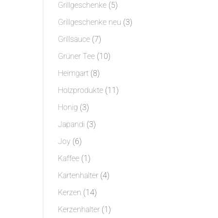
Produkte
5
Grillgeschenke
5
Produkte
3
Grillgeschenke neu
3
Produkte
7
Grillsauce
7
Produkte
10
Grüner Tee
10
Produkte
8
Heimgart
8
Produkte
11
Holzprodukte
11
Produkte
3
Honig
3
Produkte
3
Japandi
3
Produkte
6
Joy
6
Produkte
1
Kaffee
1
Produkt
4
Kartenhalter
4
Produkte
14
Kerzen
14
Produkte
1
Kerzenhalter
1