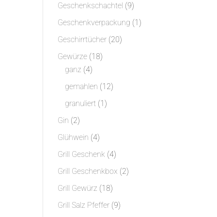
Produkte
9
Geschenkschachtel
9
Produkte
1
Geschenkverpackung
1
Produkt
20
Geschirrtücher
20
Produkte
18
Gewürze
18
4
Produkte
ganz
4
Produkte
12
gemahlen
12
Produkte
1
granuliert
1
Produkt
2
Gin
2
Produkte
4
Glühwein
4
Produkte
4
Grill Geschenk
4
Produkte
2
Grill Geschenkbox
2
Produkte
18
Grill Gewürz
18
Produkte
9
Grill Salz Pfeffer
9