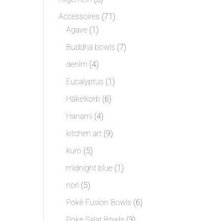
Produkte
71
Accessoires
71
1
Produkte
Agave
1
Produkt
7
Buddha bowls
7
Produkte
4
denim
4
Produkte
1
Eucalyptus
1
Produkt
6
Häkelkorb
6
Produkte
4
Hanami
4
Produkte
9
kitchen art
9
Produkte
5
kuro
5
Produkte
1
midnight blue
1
Produkt
5
nori
5
Produkte
6
Pokè Fusion Bowls
6
Produkte
3
Poke Salat Bowls
3