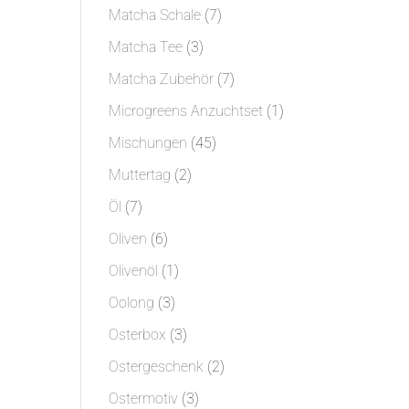
Produkt
7
Matcha Schale
7
Produkte
3
Matcha Tee
3
Produkte
7
Matcha Zubehör
7
Produkte
1
Microgreens Anzuchtset
1
Produkt
45
Mischungen
45
Produkte
2
Muttertag
2
Produkte
7
Öl
7
Produkte
6
Oliven
6
Produkte
1
Olivenöl
1
Produkt
3
Oolong
3
Produkte
3
Osterbox
3
Produkte
2
Ostergeschenk
2
Produkte
3
Ostermotiv
3