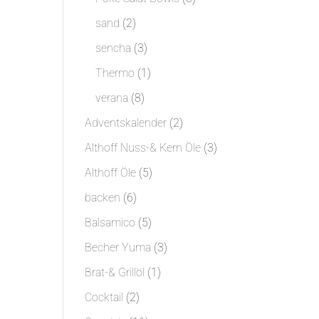
Produkte
2
sand
2
Produkte
3
sencha
3
Produkte
1
Thermo
1
Produkt
8
verana
8
Produkte
2
Adventskalender
2
Produkte
3
Althoff Nuss-& Kern Öle
3
Produkte
5
Althoff Öle
5
Produkte
6
backen
6
Produkte
5
Balsamico
5
Produkte
3
Becher Yuma
3
Produkte
1
Brat-& Grillöl
1
Produkt
2
Cocktail
2
Produkte