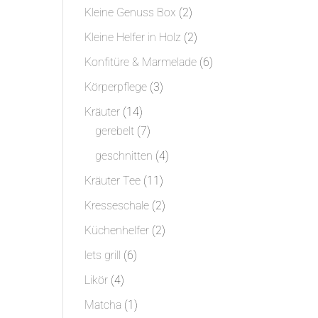
Produkt
2
Kleine Genuss Box
2
Produkte
2
Kleine Helfer in Holz
2
Produkte
6
Konfitüre & Marmelade
6
Produkte
3
Körperpflege
3
Produkte
14
Kräuter
14
Produkte
7
gerebelt
7
Produkte
4
geschnitten
4
Produkte
11
Kräuter Tee
11
Produkte
2
Kresseschale
2
Produkte
2
Küchenhelfer
2
Produkte
6
lets grill
6
Produkte
4
Likör
4
Produkte
1
Matcha
1