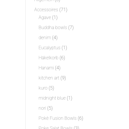
Produkte
71
Accessoires
71
1
Produkte
Agave
1
Produkt
7
Buddha bowls
7
Produkte
4
denim
4
Produkte
1
Eucalyptus
1
Produkt
6
Häkelkorb
6
Produkte
4
Hanami
4
Produkte
9
kitchen art
9
Produkte
5
kuro
5
Produkte
1
midnight blue
1
Produkt
5
nori
5
Produkte
6
Pokè Fusion Bowls
6
Produkte
3
Poke Salat Bowls
3