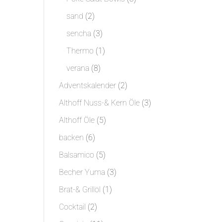
Produkte
2
sand
2
Produkte
3
sencha
3
Produkte
1
Thermo
1
Produkt
8
verana
8
Produkte
2
Adventskalender
2
Produkte
3
Althoff Nuss-& Kern Öle
3
Produkte
5
Althoff Öle
5
Produkte
6
backen
6
Produkte
5
Balsamico
5
Produkte
3
Becher Yuma
3
Produkte
1
Brat-& Grillöl
1
Produkt
2
Cocktail
2
Produkte