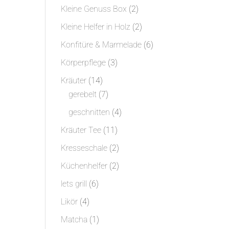
Produkt
2
Kleine Genuss Box
2
Produkte
2
Kleine Helfer in Holz
2
Produkte
6
Konfitüre & Marmelade
6
Produkte
3
Körperpflege
3
Produkte
14
Kräuter
14
Produkte
7
gerebelt
7
Produkte
4
geschnitten
4
Produkte
11
Kräuter Tee
11
Produkte
2
Kresseschale
2
Produkte
2
Küchenhelfer
2
Produkte
6
lets grill
6
Produkte
4
Likör
4
Produkte
1
Matcha
1