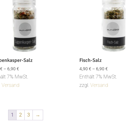
penkasper-Salz
Fisch-Salz
Preisspanne:
Preisspanne:
€
–
6,90
€
4,90
€
–
6,90
€
4,90 €
4,90 €
ält 7% MwSt.
Enthält 7% MwSt.
bis
bis
.
Versand
zzgl.
Versand
6,90 €
6,90 €
1
2
3
→