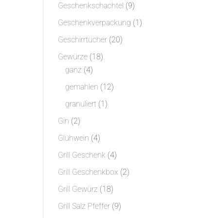
Produkte
9
Geschenkschachtel
9
Produkte
1
Geschenkverpackung
1
Produkt
20
Geschirrtücher
20
Produkte
18
Gewürze
18
4
Produkte
ganz
4
Produkte
12
gemahlen
12
Produkte
1
granuliert
1
Produkt
2
Gin
2
Produkte
4
Glühwein
4
Produkte
4
Grill Geschenk
4
Produkte
2
Grill Geschenkbox
2
Produkte
18
Grill Gewürz
18
Produkte
9
Grill Salz Pfeffer
9