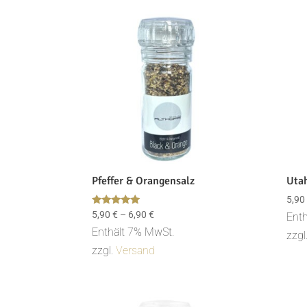
Aktuali
sortiert
Pfeffer & Orangensalz
Uta
5,90
Bewertet
Preisspanne:
5,90
€
–
6,90
€
Enth
mit
5,90 €
Enthält 7% MwSt.
5.00
zzgl
von 5
bis
zzgl.
Versand
6,90 €