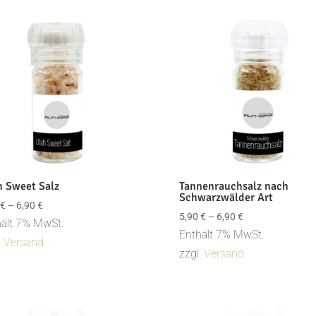
tät
h Sweet Salz
Tannenrauchsalz nach
Schwarzwälder Art
Preisspanne:
€
–
6,90
€
Preisspanne:
5,90
€
–
6,90
€
5,90 €
ält 7% MwSt.
5,90 €
Enthält 7% MwSt.
bis
.
Versand
bis
zzgl.
Versand
6,90 €
6,90 €