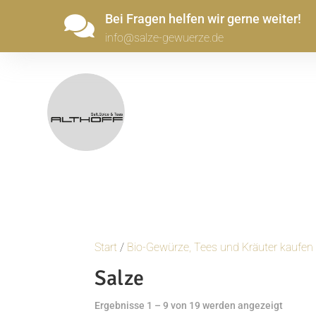
Bei Fragen helfen wir gerne weiter!

info@salze-gewuerze.de
Start
/
Bio-Gewürze, Tees und Kräuter kaufen
Salze
Nach
Ergebnisse 1 – 9 von 19 werden angezeigt