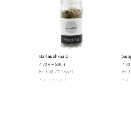
Bärlauch-Salz
Sup
Preisspanne:
4,90
€
–
6,90
€
4,90
4,90 €
Enthält 7% MwSt.
Enth
bis
zzgl.
Versand
zzgl
6,90 €