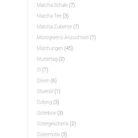
Produkt
7
Matcha Schale
7
Produkte
3
Matcha Tee
3
Produkte
7
Matcha Zubehör
7
Produkte
1
Microgreens Anzuchtset
1
Produkt
45
Mischungen
45
Produkte
2
Muttertag
2
Produkte
7
Öl
7
Produkte
6
Oliven
6
Produkte
1
Olivenöl
1
Produkt
3
Oolong
3
Produkte
3
Osterbox
3
Produkte
2
Ostergeschenk
2
Produkte
3
Ostermotiv
3