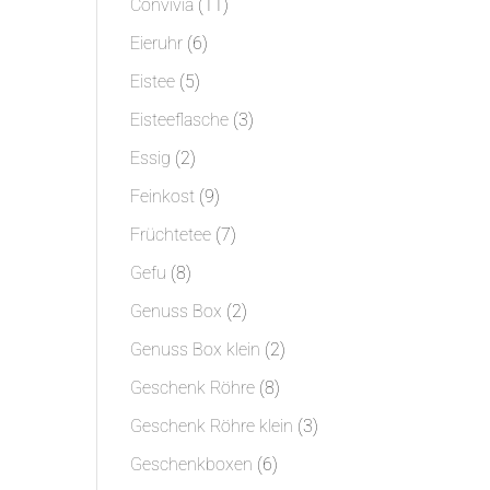
11
Convivia
11
Produkte
6
Eieruhr
6
Produkte
5
Eistee
5
Produkte
3
Eisteeflasche
3
Produkte
2
Essig
2
Produkte
9
Feinkost
9
Produkte
7
Früchtetee
7
Produkte
8
Gefu
8
Produkte
2
Genuss Box
2
Produkte
2
Genuss Box klein
2
Produkte
8
Geschenk Röhre
8
Produkte
3
Geschenk Röhre klein
3
Produkte
6
Geschenkboxen
6