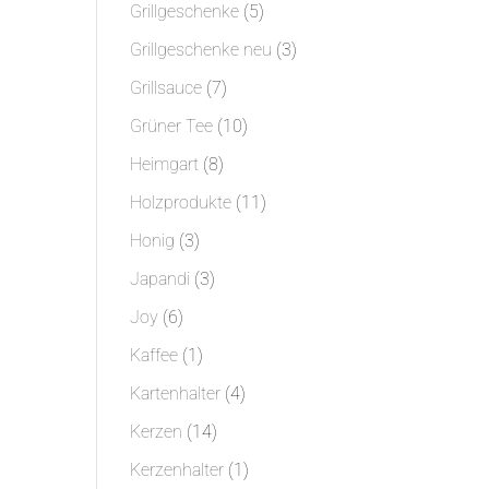
Produkte
5
Grillgeschenke
5
Produkte
3
Grillgeschenke neu
3
Produkte
7
Grillsauce
7
Produkte
10
Grüner Tee
10
Produkte
8
Heimgart
8
Produkte
11
Holzprodukte
11
Produkte
3
Honig
3
Produkte
3
Japandi
3
Produkte
6
Joy
6
Produkte
1
Kaffee
1
Produkt
4
Kartenhalter
4
Produkte
14
Kerzen
14
Produkte
1
Kerzenhalter
1