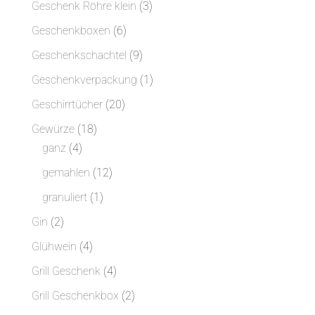
3
Geschenk Röhre klein
3
Produkte
6
Geschenkboxen
6
Produkte
9
Geschenkschachtel
9
Produkte
1
Geschenkverpackung
1
Produkt
20
Geschirrtücher
20
Produkte
18
Gewürze
18
4
Produkte
ganz
4
Produkte
12
gemahlen
12
Produkte
1
granuliert
1
Produkt
2
Gin
2
Produkte
4
Glühwein
4
Produkte
4
Grill Geschenk
4
Produkte
2
Grill Geschenkbox
2
Produkte