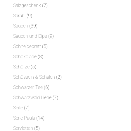
Produkt
7
Salzgeschenk
7
Produkte
9
Sarabi
9
Produkte
39
Saucen
39
Produkte
9
Saucen und Dips
9
Produkte
5
Schneidebrett
5
Produkte
8
Schokolade
8
Produkte
5
Schürze
5
Produkte
2
Schüsseln & Schalen
2
Produkte
6
Schwarzer Tee
6
Produkte
7
Schwarzwald Liebe
7
Produkte
7
Seife
7
Produkte
14
Serie Paula
14
Produkte
5
Servietten
5