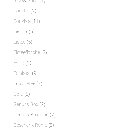
1
Brat-& Grillöl
1
Produkt
2
Cocktail
2
Produkte
11
Convivia
11
Produkte
6
Eieruhr
6
Produkte
5
Eistee
5
Produkte
3
Eisteeflasche
3
Produkte
2
Essig
2
Produkte
9
Feinkost
9
Produkte
7
Früchtetee
7
Produkte
8
Gefu
8
Produkte
2
Genuss Box
2
Produkte
2
Genuss Box klein
2
Produkte
8
Geschenk Röhre
8
Produkte