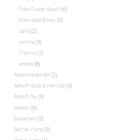
Produkte
6
Pokè Fusion Bowls
6
Produkte
3
Poke Salat Bowls
3
Produkte
2
sand
2
Produkte
3
sencha
3
Produkte
1
Thermo
1
Produkt
8
verana
8
Produkte
2
Adventskalender
2
Produkte
3
Althoff Nuss-& Kern Öle
3
Produkte
5
Althoff Öle
5
Produkte
6
backen
6
Produkte
5
Balsamico
5
Produkte
3
Becher Yuma
3
Produkte