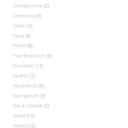
Produkte
2
Ostergeschenk
2
Produkte
3
Ostermotiv
3
Produkte
3
Ostern
3
Produkte
4
Pasta
4
Produkte
8
Pfeffer
8
Produkte
6
Poke Bowls mini
6
Produkte
15
Postkarten
15
Produkte
7
Raclette
7
Produkte
6
Räucherholz
6
Produkte
3
Raumparfum
3
Produkte
5
Reis & Getreide
5
Produkte
10
Rivsalt
10
Produkte
2
Rooibos
2