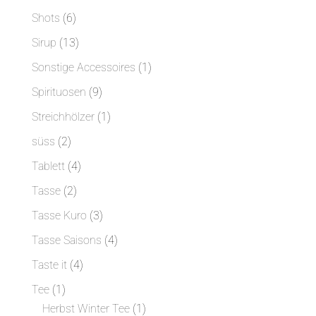
Produkte
6
Shots
6
Produkte
13
Sirup
13
Produkte
1
Sonstige Accessoires
1
Produkt
9
Spirituosen
9
Produkte
1
Streichhölzer
1
Produkt
2
süss
2
Produkte
4
Tablett
4
Produkte
2
Tasse
2
Produkte
3
Tasse Kuro
3
Produkte
4
Tasse Saisons
4
Produkte
4
Taste it
4
Produkte
1
Tee
1
Produkt
1
Herbst Winter Tee
1