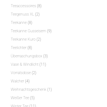
Produkt
8
Teeaccessoires
8
Produkte
2
Teegenuss XL
2
Produkte
8
Teekanne
8
Produkte
9
Teekanne Gusseisern
9
Produkte
2
Teekanne Kuro
2
Produkte
8
Teelichter
8
Produkte
3
Überraschungsbox
3
Produkte
11
Vase & Windlicht
11
Produkte
2
Vorratsdose
2
Produkte
4
Walcher
4
Produkte
1
Weihnachtsgeschenk
1
Produkt
5
Weißer Tee
5
Produkte
11
Winter Tee
11