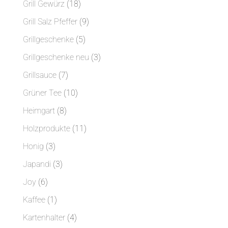
18
Grill Gewürz
18
Produkte
9
Grill Salz Pfeffer
9
Produkte
5
Grillgeschenke
5
Produkte
3
Grillgeschenke neu
3
Produkte
7
Grillsauce
7
Produkte
10
Grüner Tee
10
Produkte
8
Heimgart
8
Produkte
11
Holzprodukte
11
Produkte
3
Honig
3
Produkte
3
Japandi
3
Produkte
6
Joy
6
Produkte
1
Kaffee
1
Produkt
4
Kartenhalter
4