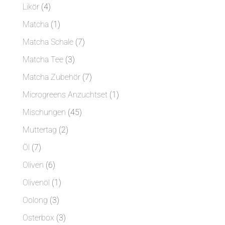
Produkte
4
Likör
4
Produkte
1
Matcha
1
Produkt
7
Matcha Schale
7
Produkte
3
Matcha Tee
3
Produkte
7
Matcha Zubehör
7
Produkte
1
Microgreens Anzuchtset
1
Produkt
45
Mischungen
45
Produkte
2
Muttertag
2
Produkte
7
Öl
7
Produkte
6
Oliven
6
Produkte
1
Olivenöl
1
Produkt
3
Oolong
3
Produkte
3
Osterbox
3