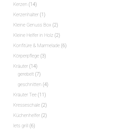
Produkte
14
Kerzen
14
Produkte
1
Kerzenhalter
1
Produkt
2
Kleine Genuss Box
2
Produkte
2
Kleine Helfer in Holz
2
Produkte
6
Konfitüre & Marmelade
6
Produkte
3
Körperpflege
3
Produkte
14
Kräuter
14
Produkte
7
gerebelt
7
Produkte
4
geschnitten
4
Produkte
11
Kräuter Tee
11
Produkte
2
Kresseschale
2
Produkte
2
Küchenhelfer
2
Produkte
6
lets grill
6