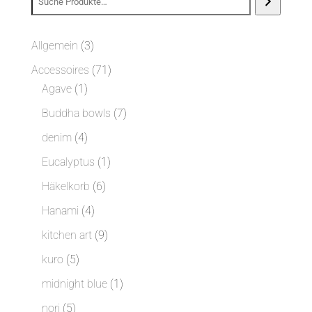
3
Allgemein
3
Produkte
71
Accessoires
71
1
Produkte
Agave
1
Produkt
7
Buddha bowls
7
Produkte
4
denim
4
Produkte
1
Eucalyptus
1
Produkt
6
Häkelkorb
6
Produkte
4
Hanami
4
Produkte
9
kitchen art
9
Produkte
5
kuro
5
Produkte
1
midnight blue
1
Produkt
5
nori
5