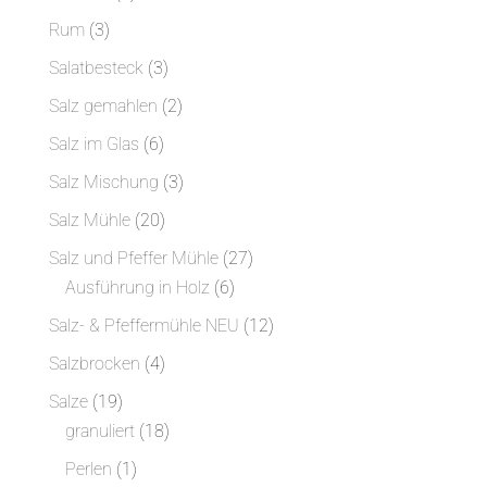
Produkte
3
Rum
3
Produkte
3
Salatbesteck
3
Produkte
2
Salz gemahlen
2
Produkte
6
Salz im Glas
6
Produkte
3
Salz Mischung
3
Produkte
20
Salz Mühle
20
Produkte
27
Salz und Pfeffer Mühle
27
6
Produkte
Ausführung in Holz
6
Produkte
12
Salz- & Pfeffermühle NEU
12
Produkte
4
Salzbrocken
4
Produkte
19
Salze
19
Produkte
18
granuliert
18
Produkte
1
Perlen
1