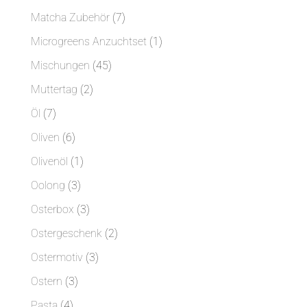
Produkte
7
Matcha Zubehör
7
Produkte
1
Microgreens Anzuchtset
1
Produkt
45
Mischungen
45
Produkte
2
Muttertag
2
Produkte
7
Öl
7
Produkte
6
Oliven
6
Produkte
1
Olivenöl
1
Produkt
3
Oolong
3
Produkte
3
Osterbox
3
Produkte
2
Ostergeschenk
2
Produkte
3
Ostermotiv
3
Produkte
3
Ostern
3
Produkte
4
Pasta
4