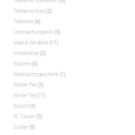
9
Teekanne Gusseisern
9
Produkte
2
Teekanne Kuro
2
Produkte
8
Teelichter
8
Produkte
3
Überraschungsbox
3
Produkte
11
Vase & Windlicht
11
Produkte
2
Vorratsdose
2
Produkte
4
Walcher
4
Produkte
1
Weihnachtsgeschenk
1
Produkt
5
Weißer Tee
5
Produkte
11
Winter Tee
11
Produkte
3
Würzöl
3
Produkte
5
XL Tassen
5
Produkte
8
Zucker
8
Produkte