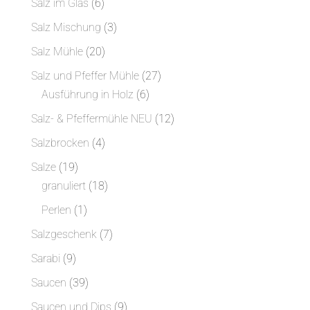
6
Salz im Glas
6
Produkte
3
Salz Mischung
3
Produkte
20
Salz Mühle
20
Produkte
27
Salz und Pfeffer Mühle
27
6
Produkte
Ausführung in Holz
6
Produkte
12
Salz- & Pfeffermühle NEU
12
Produkte
4
Salzbrocken
4
Produkte
19
Salze
19
Produkte
18
granuliert
18
Produkte
1
Perlen
1
Produkt
7
Salzgeschenk
7
Produkte
9
Sarabi
9
Produkte
39
Saucen
39
Produkte
9
Saucen und Dips
9