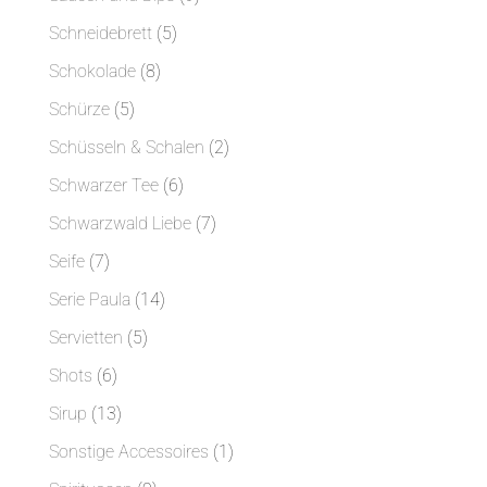
Produkte
5
Schneidebrett
5
Produkte
8
Schokolade
8
Produkte
5
Schürze
5
Produkte
2
Schüsseln & Schalen
2
Produkte
6
Schwarzer Tee
6
Produkte
7
Schwarzwald Liebe
7
Produkte
7
Seife
7
Produkte
14
Serie Paula
14
Produkte
5
Servietten
5
Produkte
6
Shots
6
Produkte
13
Sirup
13
Produkte
1
Sonstige Accessoires
1
Produkt