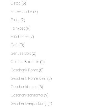
Produkte
5
Eistee
5
Produkte
3
Eisteeflasche
3
Produkte
2
Essig
2
Produkte
9
Feinkost
9
Produkte
7
Früchtetee
7
Produkte
8
Gefu
8
Produkte
2
Genuss Box
2
Produkte
2
Genuss Box klein
2
Produkte
8
Geschenk Röhre
8
Produkte
3
Geschenk Röhre klein
3
Produkte
6
Geschenkboxen
6
Produkte
9
Geschenkschachtel
9
Produkte
1
Geschenkverpackung
1