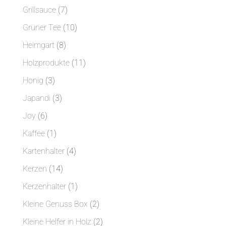
Produkte
7
Grillsauce
7
Produkte
10
Grüner Tee
10
Produkte
8
Heimgart
8
Produkte
11
Holzprodukte
11
Produkte
3
Honig
3
Produkte
3
Japandi
3
Produkte
6
Joy
6
Produkte
1
Kaffee
1
Produkt
4
Kartenhalter
4
Produkte
14
Kerzen
14
Produkte
1
Kerzenhalter
1
Produkt
2
Kleine Genuss Box
2
Produkte
2
Kleine Helfer in Holz
2