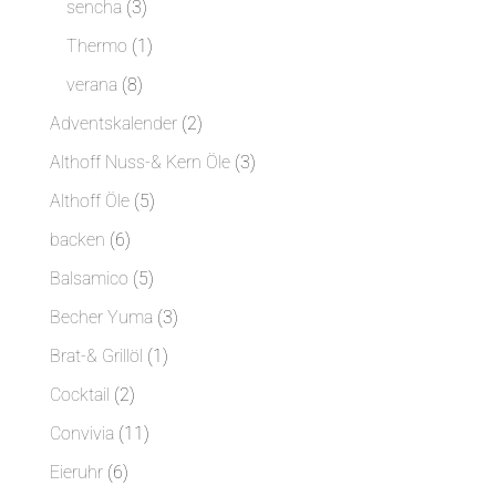
3
sencha
3
Produkte
1
Thermo
1
Produkt
8
verana
8
Produkte
2
Adventskalender
2
Produkte
3
Althoff Nuss-& Kern Öle
3
Produkte
5
Althoff Öle
5
Produkte
6
backen
6
Produkte
5
Balsamico
5
Produkte
3
Becher Yuma
3
Produkte
1
Brat-& Grillöl
1
Produkt
2
Cocktail
2
Produkte
11
Convivia
11
Produkte
6
Eieruhr
6