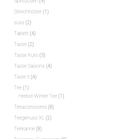
9
Spirituosen
9
Produkte
1
Streichhölzer
1
Produkt
2
süss
2
Produkte
4
Tablett
4
Produkte
2
Tasse
2
Produkte
3
Tasse Kuro
3
Produkte
4
Tasse Saisons
4
Produkte
4
Taste it
4
Produkte
1
Tee
1
Produkt
1
Herbst Winter Tee
1
Produkt
8
Teeaccessoires
8
Produkte
2
Teegenuss XL
2
Produkte
8
Teekanne
8
Produkte