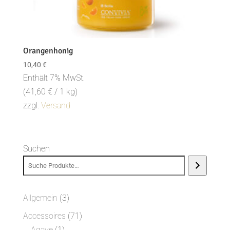
Orangenhonig
10,40
€
Enthält 7% MwSt.
(
41,60
€
/ 1 kg)
zzgl.
Versand
Suchen
3
Allgemein
3
Produkte
71
Accessoires
71
1
Produkte
Agave
1