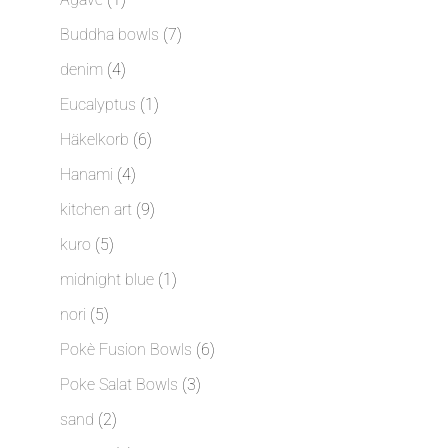
Produkt
7
Buddha bowls
7
Produkte
4
denim
4
Produkte
1
Eucalyptus
1
Produkt
6
Häkelkorb
6
Produkte
4
Hanami
4
Produkte
9
kitchen art
9
Produkte
5
kuro
5
Produkte
1
midnight blue
1
Produkt
5
nori
5
Produkte
6
Pokè Fusion Bowls
6
Produkte
3
Poke Salat Bowls
3
Produkte
2
sand
2
Produkte