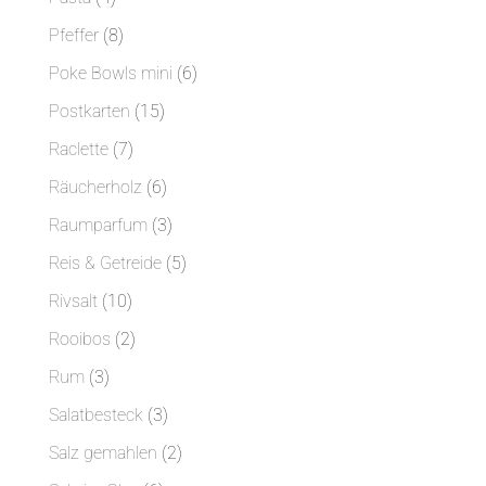
Produkte
8
Pfeffer
8
Produkte
6
Poke Bowls mini
6
Produkte
15
Postkarten
15
Produkte
7
Raclette
7
Produkte
6
Räucherholz
6
Produkte
3
Raumparfum
3
Produkte
5
Reis & Getreide
5
Produkte
10
Rivsalt
10
Produkte
2
Rooibos
2
Produkte
3
Rum
3
Produkte
3
Salatbesteck
3
Produkte
2
Salz gemahlen
2
Produkte