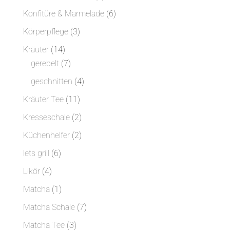
Produkte
6
Konfitüre & Marmelade
6
Produkte
3
Körperpflege
3
Produkte
14
Kräuter
14
Produkte
7
gerebelt
7
Produkte
4
geschnitten
4
Produkte
11
Kräuter Tee
11
Produkte
2
Kresseschale
2
Produkte
2
Küchenhelfer
2
Produkte
6
lets grill
6
Produkte
4
Likör
4
Produkte
1
Matcha
1
Produkt
7
Matcha Schale
7
Produkte
3
Matcha Tee
3