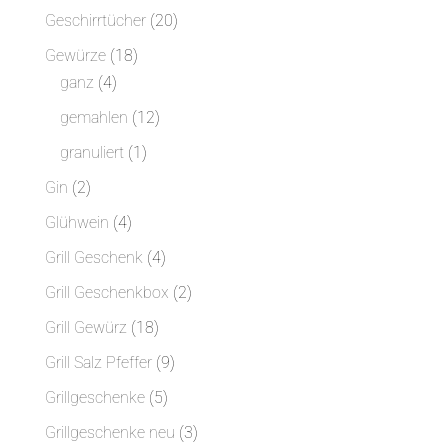
Produkt
20
Geschirrtücher
20
Produkte
18
Gewürze
18
4
Produkte
ganz
4
Produkte
12
gemahlen
12
Produkte
1
granuliert
1
Produkt
2
Gin
2
Produkte
4
Glühwein
4
Produkte
4
Grill Geschenk
4
Produkte
2
Grill Geschenkbox
2
Produkte
18
Grill Gewürz
18
Produkte
9
Grill Salz Pfeffer
9
Produkte
5
Grillgeschenke
5
Produkte
3
Grillgeschenke neu
3