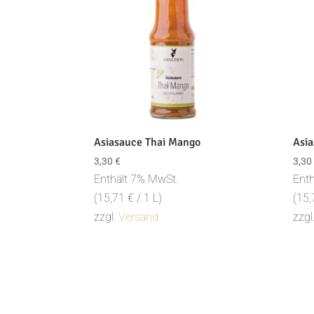
Asiasauce Thai Mango
Asia
3,30
€
3,30
Enthält 7% MwSt.
Enth
(
15,71
€
/ 1 L)
(
15
zzgl.
Versand
zzgl