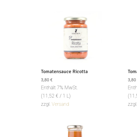
Tomatensauce Ricotta
Tom
3,80
€
3,80
Enthält 7% MwSt.
Enth
(
11,52
€
/ 1 L)
(
11
zzgl.
Versand
zzgl