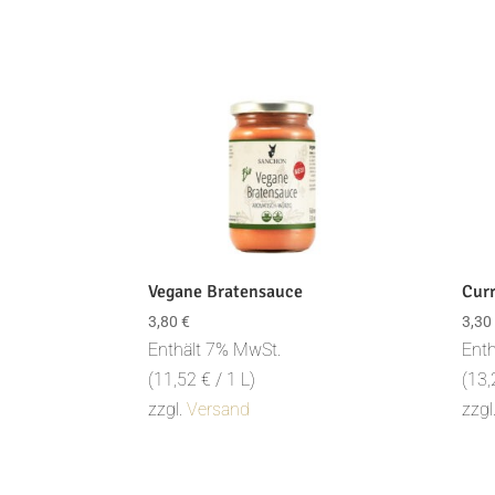
Aktuali
sortiert
Vegane Bratensauce
Cur
3,80
€
3,30
Enthält 7% MwSt.
Enth
(
11,52
€
/ 1 L)
(
13
zzgl.
Versand
zzgl