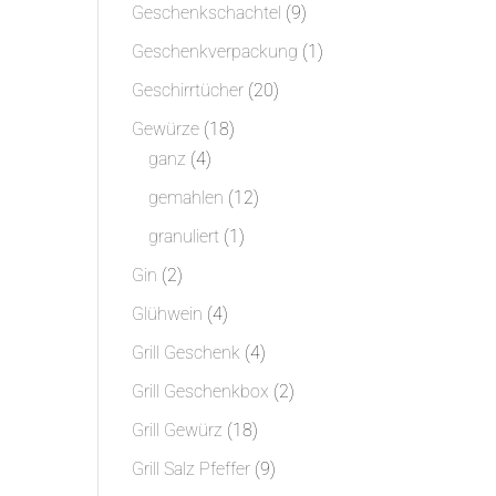
Produkte
9
Geschenkschachtel
9
Produkte
1
Geschenkverpackung
1
Produkt
20
Geschirrtücher
20
Produkte
18
Gewürze
18
4
Produkte
ganz
4
Produkte
12
gemahlen
12
Produkte
1
granuliert
1
Produkt
2
Gin
2
Produkte
4
Glühwein
4
Produkte
4
Grill Geschenk
4
Produkte
2
Grill Geschenkbox
2
Produkte
18
Grill Gewürz
18
Produkte
9
Grill Salz Pfeffer
9