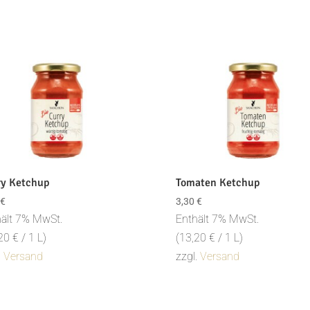
tät
ry Ketchup
Tomaten Ketchup
€
3,30
€
ält 7% MwSt.
Enthält 7% MwSt.
,20
€
/ 1 L)
(
13,20
€
/ 1 L)
.
Versand
zzgl.
Versand