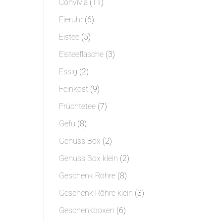
11
Convivia
11
Produkte
6
Eieruhr
6
Produkte
5
Eistee
5
Produkte
3
Eisteeflasche
3
Produkte
2
Essig
2
Produkte
9
Feinkost
9
Produkte
7
Früchtetee
7
Produkte
8
Gefu
8
Produkte
2
Genuss Box
2
Produkte
2
Genuss Box klein
2
Produkte
8
Geschenk Röhre
8
Produkte
3
Geschenk Röhre klein
3
Produkte
6
Geschenkboxen
6