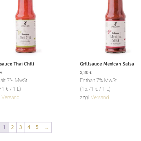
sauce Thai Chili
Grillsauce Mexican Salsa
€
3,30
€
ält 7% MwSt.
Enthält 7% MwSt.
,71
€
/ 1 L)
(
15,71
€
/ 1 L)
.
Versand
zzgl.
Versand
1
2
3
4
5
→