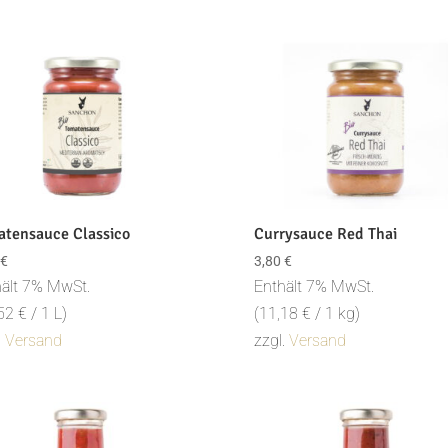
atensauce Classico
Currysauce Red Thai
€
3,80
€
ält 7% MwSt.
Enthält 7% MwSt.
,52
€
/ 1 L)
(
11,18
€
/ 1 kg)
.
Versand
zzgl.
Versand