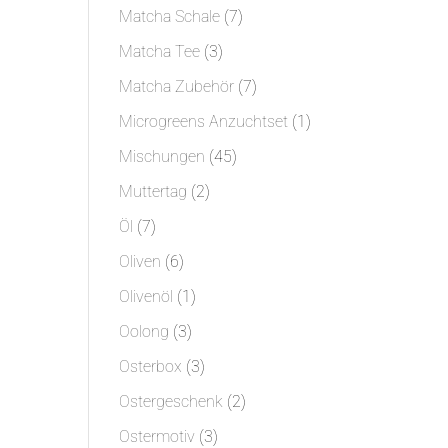
Produkt
7
Matcha Schale
7
Produkte
3
Matcha Tee
3
Produkte
7
Matcha Zubehör
7
Produkte
1
Microgreens Anzuchtset
1
Produkt
45
Mischungen
45
Produkte
2
Muttertag
2
Produkte
7
Öl
7
Produkte
6
Oliven
6
Produkte
1
Olivenöl
1
Produkt
3
Oolong
3
Produkte
3
Osterbox
3
Produkte
2
Ostergeschenk
2
Produkte
3
Ostermotiv
3