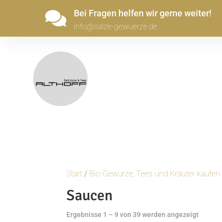
Bei Fragen helfen wir gerne weiter!

info@salze-gewuerze.de
Start
/
Bio-Gewürze, Tees und Kräuter kaufen
Saucen
Nach
Ergebnisse 1 – 9 von 39 werden angezeigt