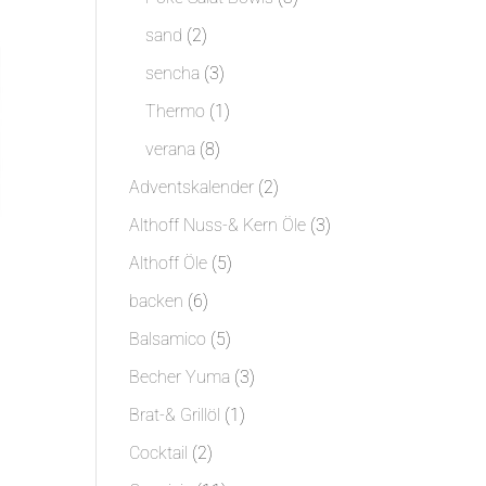
Produkte
2
sand
2
Produkte
3
sencha
3
Produkte
1
Thermo
1
Produkt
8
verana
8
Produkte
2
Adventskalender
2
Produkte
3
Althoff Nuss-& Kern Öle
3
Produkte
5
Althoff Öle
5
Produkte
6
backen
6
Produkte
5
Balsamico
5
Produkte
3
Becher Yuma
3
Produkte
1
Brat-& Grillöl
1
Produkt
2
Cocktail
2
Produkte