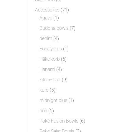
Produkte
71
Accessoires
71
1
Produkte
Agave
1
Produkt
7
Buddha bowls
7
Produkte
4
denim
4
Produkte
1
Eucalyptus
1
Produkt
6
Häkelkorb
6
Produkte
4
Hanami
4
Produkte
9
kitchen art
9
Produkte
5
kuro
5
Produkte
1
midnight blue
1
Produkt
5
nori
5
Produkte
6
Pokè Fusion Bowls
6
Produkte
3
Poke Salat Bowls
3