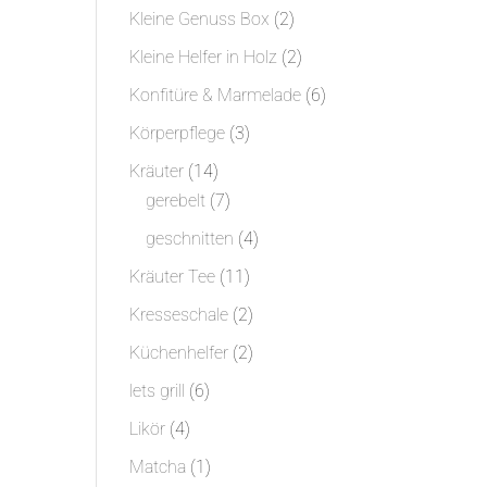
Produkt
2
Kleine Genuss Box
2
Produkte
2
Kleine Helfer in Holz
2
Produkte
6
Konfitüre & Marmelade
6
Produkte
3
Körperpflege
3
Produkte
14
Kräuter
14
Produkte
7
gerebelt
7
Produkte
4
geschnitten
4
Produkte
11
Kräuter Tee
11
Produkte
2
Kresseschale
2
Produkte
2
Küchenhelfer
2
Produkte
6
lets grill
6
Produkte
4
Likör
4
Produkte
1
Matcha
1