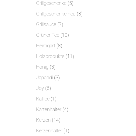
Produkte
5
Grillgeschenke
5
Produkte
3
Grillgeschenke neu
3
Produkte
7
Grillsauce
7
Produkte
10
Grüner Tee
10
Produkte
8
Heimgart
8
Produkte
11
Holzprodukte
11
Produkte
3
Honig
3
Produkte
3
Japandi
3
Produkte
6
Joy
6
Produkte
1
Kaffee
1
Produkt
4
Kartenhalter
4
Produkte
14
Kerzen
14
Produkte
1
Kerzenhalter
1