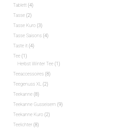
Produkte
4
Tablett
4
Produkte
2
Tasse
2
Produkte
3
Tasse Kuro
3
Produkte
4
Tasse Saisons
4
Produkte
4
Taste it
4
Produkte
1
Tee
1
Produkt
1
Herbst Winter Tee
1
Produkt
8
Teeaccessoires
8
Produkte
2
Teegenuss XL
2
Produkte
8
Teekanne
8
Produkte
9
Teekanne Gusseisern
9
Produkte
2
Teekanne Kuro
2
Produkte
8
Teelichter
8