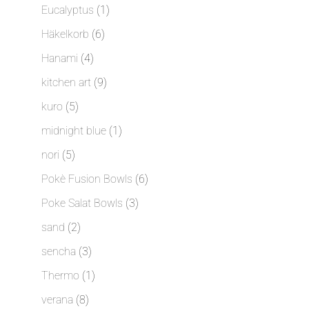
Produkte
1
Eucalyptus
1
Produkt
6
Häkelkorb
6
Produkte
4
Hanami
4
Produkte
9
kitchen art
9
Produkte
5
kuro
5
Produkte
1
midnight blue
1
Produkt
5
nori
5
Produkte
6
Pokè Fusion Bowls
6
Produkte
3
Poke Salat Bowls
3
Produkte
2
sand
2
Produkte
3
sencha
3
Produkte
1
Thermo
1
Produkt
8
verana
8