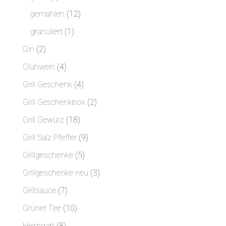
Produkte
12
gemahlen
12
Produkte
1
granuliert
1
Produkt
2
Gin
2
Produkte
4
Glühwein
4
Produkte
4
Grill Geschenk
4
Produkte
2
Grill Geschenkbox
2
Produkte
18
Grill Gewürz
18
Produkte
9
Grill Salz Pfeffer
9
Produkte
5
Grillgeschenke
5
Produkte
3
Grillgeschenke neu
3
Produkte
7
Grillsauce
7
Produkte
10
Grüner Tee
10
Produkte
8
Heimgart
8