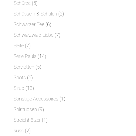
Produkte
5
Schürze
5
Produkte
2
Schüsseln & Schalen
2
Produkte
6
Schwarzer Tee
6
Produkte
7
Schwarzwald Liebe
7
Produkte
7
Seife
7
Produkte
14
Serie Paula
14
Produkte
5
Servietten
5
Produkte
6
Shots
6
Produkte
13
Sirup
13
Produkte
1
Sonstige Accessoires
1
Produkt
9
Spirituosen
9
Produkte
1
Streichhölzer
1
Produkt
2
süss
2