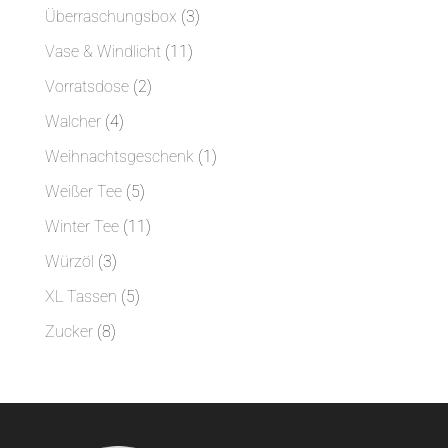
Produkte
3
Überraschungsbox
3
Produkte
11
Vase & Windlicht
11
Produkte
2
Vorratsdose
2
Produkte
4
Walcher
4
Produkte
1
Weihnachtsgeschenk
1
Produkt
5
Weißer Tee
5
Produkte
11
Winter Tee
11
Produkte
3
Würzöl
3
Produkte
5
XL Tassen
5
Produkte
8
Zucker
8
Produkte