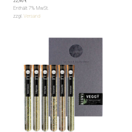
22,90
€
Enthält 7% MwSt.
zzgl.
Versand