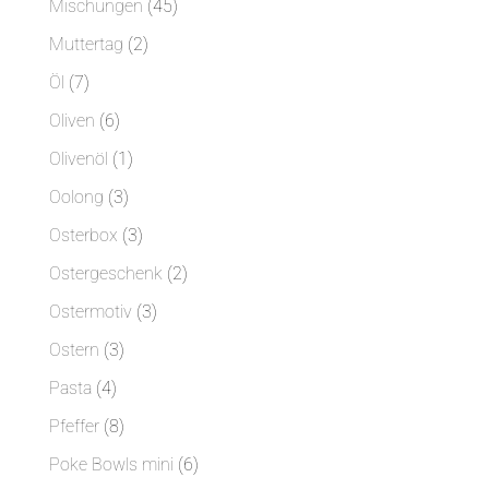
45
Mischungen
45
Produkte
2
Muttertag
2
Produkte
7
Öl
7
Produkte
6
Oliven
6
Produkte
1
Olivenöl
1
Produkt
3
Oolong
3
Produkte
3
Osterbox
3
Produkte
2
Ostergeschenk
2
Produkte
3
Ostermotiv
3
Produkte
3
Ostern
3
Produkte
4
Pasta
4
Produkte
8
Pfeffer
8
Produkte
6
Poke Bowls mini
6