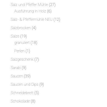
Produkte
27
Salz und Pfeffer Mühle
27
6
Produkte
Ausführung in Holz
6
Produkte
12
Salz- & Pfeffermühle NEU
12
Produkte
4
Salzbrocken
4
Produkte
19
Salze
19
Produkte
18
granuliert
18
Produkte
1
Perlen
1
Produkt
7
Salzgeschenk
7
Produkte
9
Sarabi
9
Produkte
39
Saucen
39
Produkte
9
Saucen und Dips
9
Produkte
5
Schneidebrett
5
Produkte
8
Schokolade
8