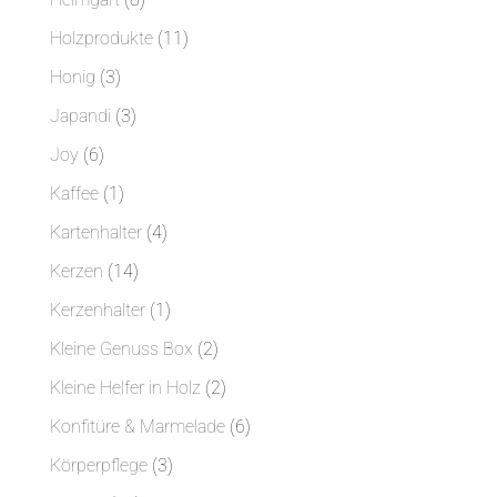
Produkte
11
Holzprodukte
11
Produkte
3
Honig
3
Produkte
3
Japandi
3
Produkte
6
Joy
6
Produkte
1
Kaffee
1
Produkt
4
Kartenhalter
4
Produkte
14
Kerzen
14
Produkte
1
Kerzenhalter
1
Produkt
2
Kleine Genuss Box
2
Produkte
2
Kleine Helfer in Holz
2
Produkte
6
Konfitüre & Marmelade
6
Produkte
3
Körperpflege
3
Produkte