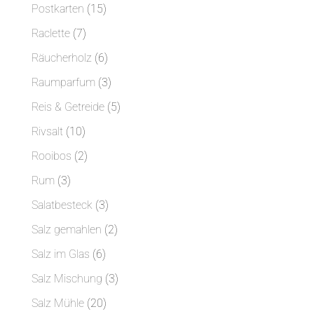
Produkte
15
Postkarten
15
Produkte
7
Raclette
7
Produkte
6
Räucherholz
6
Produkte
3
Raumparfum
3
Produkte
5
Reis & Getreide
5
Produkte
10
Rivsalt
10
Produkte
2
Rooibos
2
Produkte
3
Rum
3
Produkte
3
Salatbesteck
3
Produkte
2
Salz gemahlen
2
Produkte
6
Salz im Glas
6
Produkte
3
Salz Mischung
3
Produkte
20
Salz Mühle
20