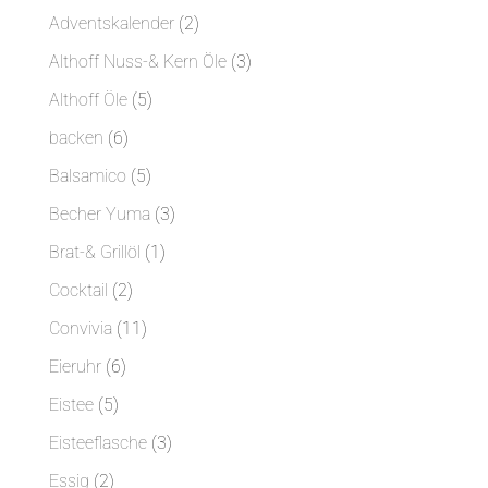
Produkte
2
Adventskalender
2
Produkte
3
Althoff Nuss-& Kern Öle
3
Produkte
5
Althoff Öle
5
Produkte
6
backen
6
Produkte
5
Balsamico
5
Produkte
3
Becher Yuma
3
Produkte
1
Brat-& Grillöl
1
Produkt
2
Cocktail
2
Produkte
11
Convivia
11
Produkte
6
Eieruhr
6
Produkte
5
Eistee
5
Produkte
3
Eisteeflasche
3
Produkte
2
Essig
2