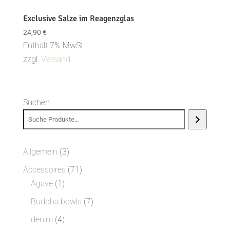
Exclusive Salze im Reagenzglas
24,90
€
Enthält 7% MwSt.
zzgl.
Versand
Suchen
3
Allgemein
3
Produkte
71
Accessoires
71
1
Produkte
Agave
1
Produkt
7
Buddha bowls
7
Produkte
4
denim
4