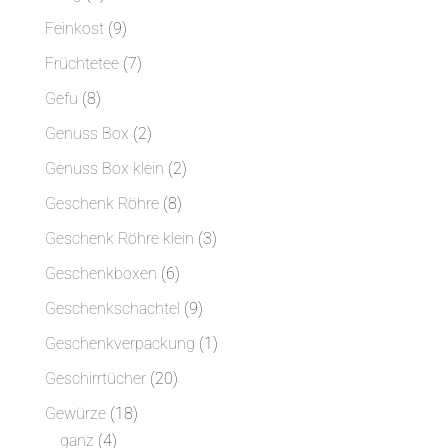
Produkte
9
Feinkost
9
Produkte
7
Früchtetee
7
Produkte
8
Gefu
8
Produkte
2
Genuss Box
2
Produkte
2
Genuss Box klein
2
Produkte
8
Geschenk Röhre
8
Produkte
3
Geschenk Röhre klein
3
Produkte
6
Geschenkboxen
6
Produkte
9
Geschenkschachtel
9
Produkte
1
Geschenkverpackung
1
Produkt
20
Geschirrtücher
20
Produkte
18
Gewürze
18
4
Produkte
ganz
4