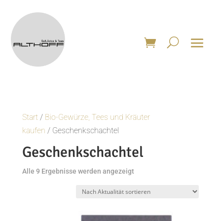
Start
/
Bio-Gewürze, Tees und Kräuter
kaufen
/ Geschenkschachtel
Geschenkschachtel
Nach
Alle 9 Ergebnisse werden angezeigt
Aktualität
sortiert