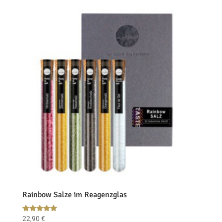
Rainbow Salze im Reagenzglas
Bewertet
22,90
€