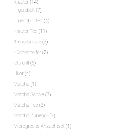
14
Kräuter
14
Produkte
7
gerebelt
7
Produkte
4
geschnitten
4
Produkte
11
Kräuter Tee
11
Produkte
2
Kresseschale
2
Produkte
2
Küchenhelfer
2
Produkte
6
lets grill
6
Produkte
4
Likör
4
Produkte
1
Matcha
1
Produkt
7
Matcha Schale
7
Produkte
3
Matcha Tee
3
Produkte
7
Matcha Zubehör
7
Produkte
1
Microgreens Anzuchtset
1
Produkt