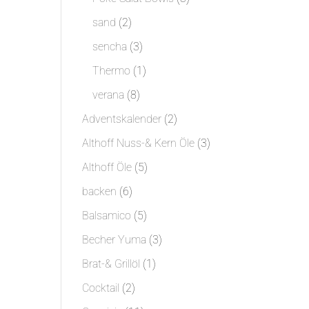
Produkte
2
sand
2
Produkte
3
sencha
3
Produkte
1
Thermo
1
Produkt
8
verana
8
Produkte
2
Adventskalender
2
Produkte
3
Althoff Nuss-& Kern Öle
3
Produkte
5
Althoff Öle
5
Produkte
6
backen
6
Produkte
5
Balsamico
5
Produkte
3
Becher Yuma
3
Produkte
1
Brat-& Grillöl
1
Produkt
2
Cocktail
2
Produkte