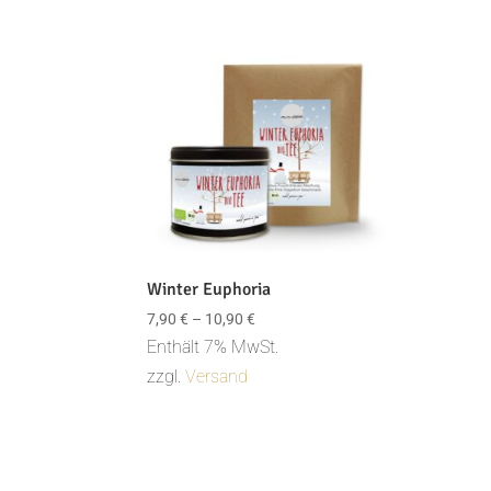
Winter Euphoria
Preisspanne:
7,90
€
–
10,90
€
7,90 €
Enthält 7% MwSt.
bis
zzgl.
Versand
10,90 €