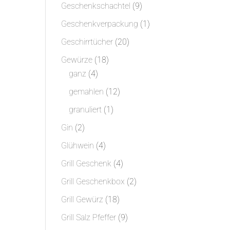
Produkte
9
Geschenkschachtel
9
Produkte
1
Geschenkverpackung
1
Produkt
20
Geschirrtücher
20
Produkte
18
Gewürze
18
4
Produkte
ganz
4
Produkte
12
gemahlen
12
Produkte
1
granuliert
1
Produkt
2
Gin
2
Produkte
4
Glühwein
4
Produkte
4
Grill Geschenk
4
Produkte
2
Grill Geschenkbox
2
Produkte
18
Grill Gewürz
18
Produkte
9
Grill Salz Pfeffer
9