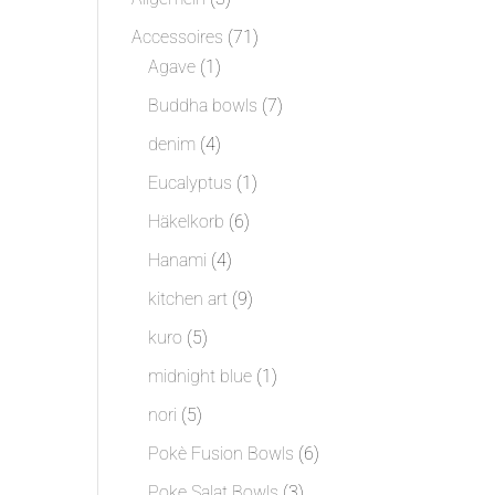
Produkte
71
Accessoires
71
1
Produkte
Agave
1
Produkt
7
Buddha bowls
7
Produkte
4
denim
4
Produkte
1
Eucalyptus
1
Produkt
6
Häkelkorb
6
Produkte
4
Hanami
4
Produkte
9
kitchen art
9
Produkte
5
kuro
5
Produkte
1
midnight blue
1
Produkt
5
nori
5
Produkte
6
Pokè Fusion Bowls
6
Produkte
3
Poke Salat Bowls
3