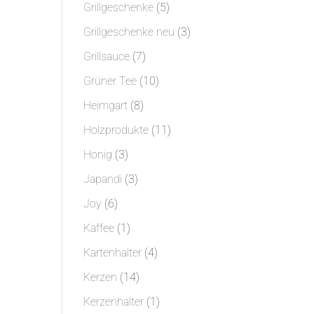
Produkte
5
Grillgeschenke
5
Produkte
3
Grillgeschenke neu
3
Produkte
7
Grillsauce
7
Produkte
10
Grüner Tee
10
Produkte
8
Heimgart
8
Produkte
11
Holzprodukte
11
Produkte
3
Honig
3
Produkte
3
Japandi
3
Produkte
6
Joy
6
Produkte
1
Kaffee
1
Produkt
4
Kartenhalter
4
Produkte
14
Kerzen
14
Produkte
1
Kerzenhalter
1