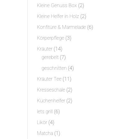
Produkt
2
Kleine Genuss Box
2
Produkte
2
Kleine Helfer in Holz
2
Produkte
6
Konfitüre & Marmelade
6
Produkte
3
Körperpflege
3
Produkte
14
Kräuter
14
Produkte
7
gerebelt
7
Produkte
4
geschnitten
4
Produkte
11
Kräuter Tee
11
Produkte
2
Kresseschale
2
Produkte
2
Küchenhelfer
2
Produkte
6
lets grill
6
Produkte
4
Likör
4
Produkte
1
Matcha
1