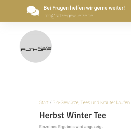
Bei Fragen helfen wir gerne weiter!

info@salze-gewuerze.de
Start
/
Bio-Gewürze, Tees und Kräuter kaufen
Herbst Winter Tee
Einzelnes Ergebnis wird angezeigt