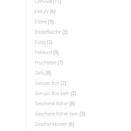
11
Convivia
11
Produkte
6
Eieruhr
6
Produkte
5
Eistee
5
Produkte
3
Eisteeflasche
3
Produkte
2
Essig
2
Produkte
9
Feinkost
9
Produkte
7
Früchtetee
7
Produkte
8
Gefu
8
Produkte
2
Genuss Box
2
Produkte
2
Genuss Box klein
2
Produkte
8
Geschenk Röhre
8
Produkte
3
Geschenk Röhre klein
3
Produkte
6
Geschenkboxen
6