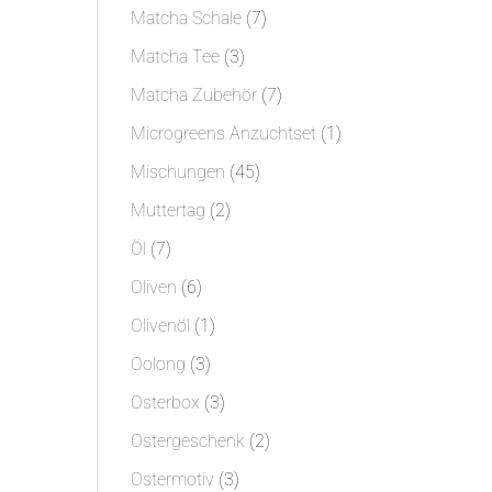
Produkt
7
Matcha Schale
7
Produkte
3
Matcha Tee
3
Produkte
7
Matcha Zubehör
7
Produkte
1
Microgreens Anzuchtset
1
Produkt
45
Mischungen
45
Produkte
2
Muttertag
2
Produkte
7
Öl
7
Produkte
6
Oliven
6
Produkte
1
Olivenöl
1
Produkt
3
Oolong
3
Produkte
3
Osterbox
3
Produkte
2
Ostergeschenk
2
Produkte
3
Ostermotiv
3