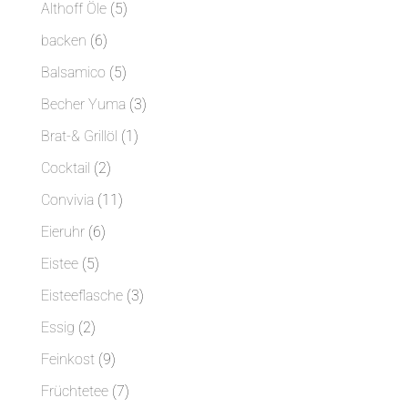
Produkte
5
Althoff Öle
5
Produkte
6
backen
6
Produkte
5
Balsamico
5
Produkte
3
Becher Yuma
3
Produkte
1
Brat-& Grillöl
1
Produkt
2
Cocktail
2
Produkte
11
Convivia
11
Produkte
6
Eieruhr
6
Produkte
5
Eistee
5
Produkte
3
Eisteeflasche
3
Produkte
2
Essig
2
Produkte
9
Feinkost
9
Produkte
7
Früchtetee
7