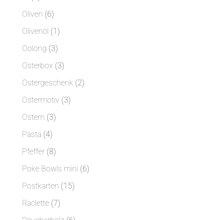
Produkte
6
Oliven
6
Produkte
1
Olivenöl
1
Produkt
3
Oolong
3
Produkte
3
Osterbox
3
Produkte
2
Ostergeschenk
2
Produkte
3
Ostermotiv
3
Produkte
3
Ostern
3
Produkte
4
Pasta
4
Produkte
8
Pfeffer
8
Produkte
6
Poke Bowls mini
6
Produkte
15
Postkarten
15
Produkte
7
Raclette
7
Produkte
6