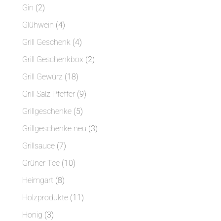
Produkt
2
Gin
2
Produkte
4
Glühwein
4
Produkte
4
Grill Geschenk
4
Produkte
2
Grill Geschenkbox
2
Produkte
18
Grill Gewürz
18
Produkte
9
Grill Salz Pfeffer
9
Produkte
5
Grillgeschenke
5
Produkte
3
Grillgeschenke neu
3
Produkte
7
Grillsauce
7
Produkte
10
Grüner Tee
10
Produkte
8
Heimgart
8
Produkte
11
Holzprodukte
11
Produkte
3
Honig
3