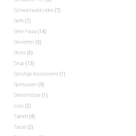
Produkte
7
Schwarzwald Liebe
7
Produkte
7
Seife
7
Produkte
14
Serie Paula
14
Produkte
5
Servietten
5
Produkte
6
Shots
6
Produkte
13
Sirup
13
Produkte
1
Sonstige Accessoires
1
Produkt
9
Spirituosen
9
Produkte
1
Streichhölzer
1
Produkt
2
süss
2
Produkte
4
Tablett
4
Produkte
2
Tasse
2
Produkte