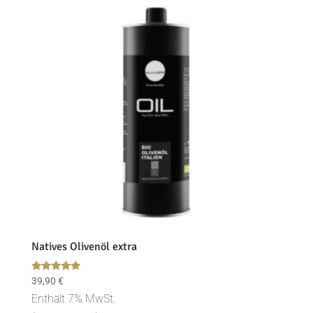
Natives Olivenöl extra
Bewertet
39,90
€
mit
Enthält 7% MwSt.
5.00
von 5