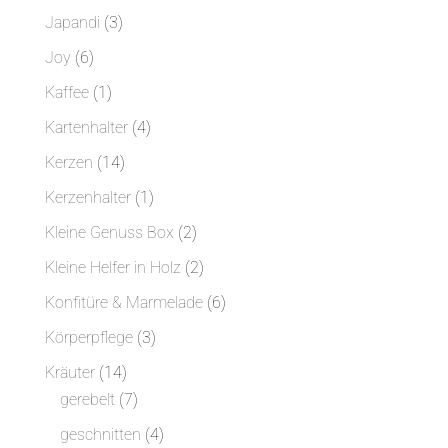
Produkte
3
Japandi
3
Produkte
6
Joy
6
Produkte
1
Kaffee
1
Produkt
4
Kartenhalter
4
Produkte
14
Kerzen
14
Produkte
1
Kerzenhalter
1
Produkt
2
Kleine Genuss Box
2
Produkte
2
Kleine Helfer in Holz
2
Produkte
6
Konfitüre & Marmelade
6
Produkte
3
Körperpflege
3
Produkte
14
Kräuter
14
Produkte
7
gerebelt
7
Produkte
4
geschnitten
4