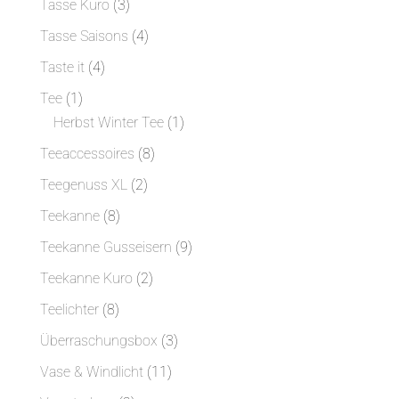
3
Tasse Kuro
3
Produkte
4
Tasse Saisons
4
Produkte
4
Taste it
4
Produkte
1
Tee
1
Produkt
1
Herbst Winter Tee
1
Produkt
8
Teeaccessoires
8
Produkte
2
Teegenuss XL
2
Produkte
8
Teekanne
8
Produkte
9
Teekanne Gusseisern
9
Produkte
2
Teekanne Kuro
2
Produkte
8
Teelichter
8
Produkte
3
Überraschungsbox
3
Produkte
11
Vase & Windlicht
11
Produkte