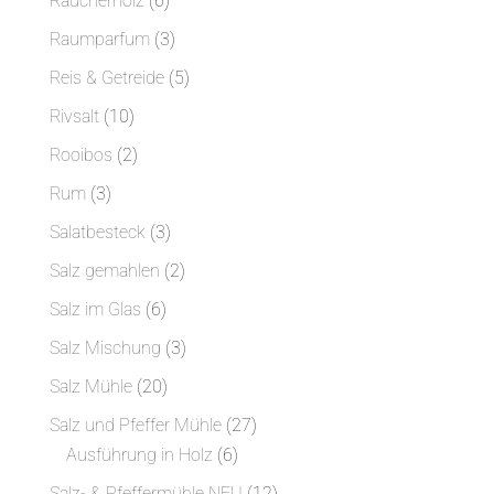
Räucherholz
6
Produkte
3
Raumparfum
3
Produkte
5
Reis & Getreide
5
Produkte
10
Rivsalt
10
Produkte
2
Rooibos
2
Produkte
3
Rum
3
Produkte
3
Salatbesteck
3
Produkte
2
Salz gemahlen
2
Produkte
6
Salz im Glas
6
Produkte
3
Salz Mischung
3
Produkte
20
Salz Mühle
20
Produkte
27
Salz und Pfeffer Mühle
27
6
Produkte
Ausführung in Holz
6
Produkte
12
Salz- & Pfeffermühle NEU
12