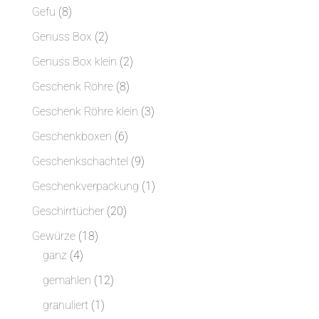
Produkte
8
Gefu
8
Produkte
2
Genuss Box
2
Produkte
2
Genuss Box klein
2
Produkte
8
Geschenk Röhre
8
Produkte
3
Geschenk Röhre klein
3
Produkte
6
Geschenkboxen
6
Produkte
9
Geschenkschachtel
9
Produkte
1
Geschenkverpackung
1
Produkt
20
Geschirrtücher
20
Produkte
18
Gewürze
18
4
Produkte
ganz
4
Produkte
12
gemahlen
12
Produkte
1
granuliert
1