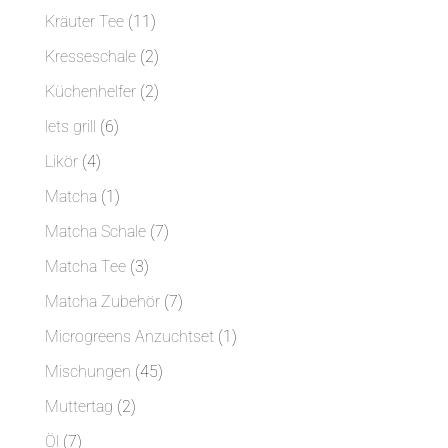
Produkte
11
Kräuter Tee
11
Produkte
2
Kresseschale
2
Produkte
2
Küchenhelfer
2
Produkte
6
lets grill
6
Produkte
4
Likör
4
Produkte
1
Matcha
1
Produkt
7
Matcha Schale
7
Produkte
3
Matcha Tee
3
Produkte
7
Matcha Zubehör
7
Produkte
1
Microgreens Anzuchtset
1
Produkt
45
Mischungen
45
Produkte
2
Muttertag
2
Produkte
7
Öl
7