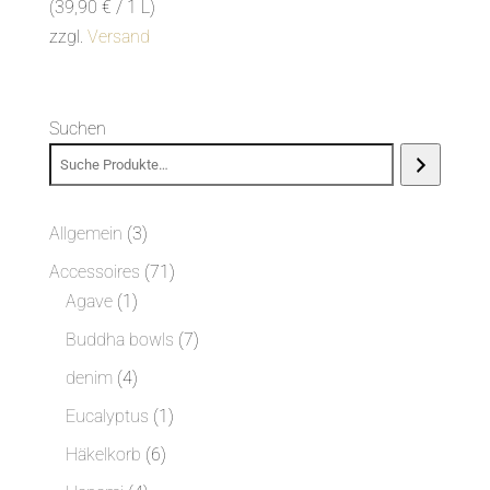
(
39,90
€
/ 1 L)
zzgl.
Versand
Suchen
3
Allgemein
3
Produkte
71
Accessoires
71
1
Produkte
Agave
1
Produkt
7
Buddha bowls
7
Produkte
4
denim
4
Produkte
1
Eucalyptus
1
Produkt
6
Häkelkorb
6
Produkte