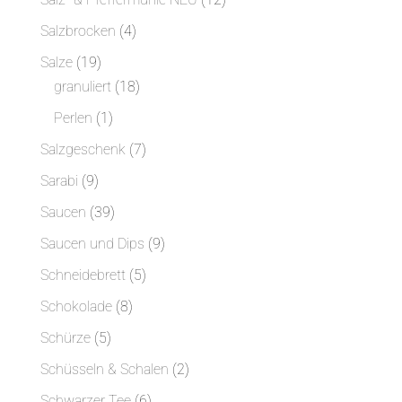
Produkte
4
Salzbrocken
4
Produkte
19
Salze
19
Produkte
18
granuliert
18
Produkte
1
Perlen
1
Produkt
7
Salzgeschenk
7
Produkte
9
Sarabi
9
Produkte
39
Saucen
39
Produkte
9
Saucen und Dips
9
Produkte
5
Schneidebrett
5
Produkte
8
Schokolade
8
Produkte
5
Schürze
5
Produkte
2
Schüsseln & Schalen
2
Produkte
6
Schwarzer Tee
6