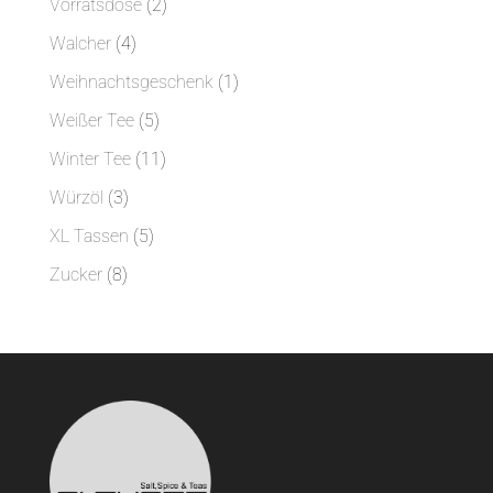
2
Vorratsdose
2
Produkte
4
Walcher
4
Produkte
1
Weihnachtsgeschenk
1
Produkt
5
Weißer Tee
5
Produkte
11
Winter Tee
11
Produkte
3
Würzöl
3
Produkte
5
XL Tassen
5
Produkte
8
Zucker
8
Produkte