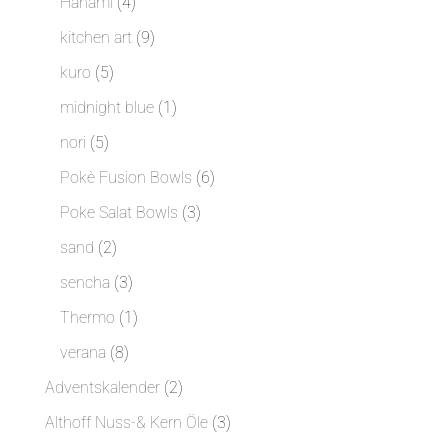
4
Hanami
4
Produkte
9
kitchen art
9
Produkte
5
kuro
5
Produkte
1
midnight blue
1
Produkt
5
nori
5
Produkte
6
Pokè Fusion Bowls
6
Produkte
3
Poke Salat Bowls
3
Produkte
2
sand
2
Produkte
3
sencha
3
Produkte
1
Thermo
1
Produkt
8
verana
8
Produkte
2
Adventskalender
2
Produkte
3
Althoff Nuss-& Kern Öle
3