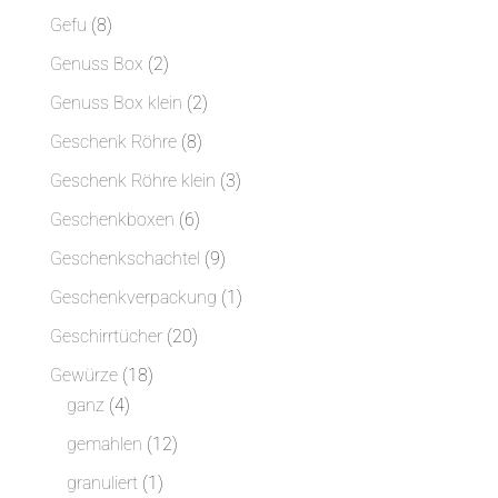
Produkte
8
Gefu
8
Produkte
2
Genuss Box
2
Produkte
2
Genuss Box klein
2
Produkte
8
Geschenk Röhre
8
Produkte
3
Geschenk Röhre klein
3
Produkte
6
Geschenkboxen
6
Produkte
9
Geschenkschachtel
9
Produkte
1
Geschenkverpackung
1
Produkt
20
Geschirrtücher
20
Produkte
18
Gewürze
18
4
Produkte
ganz
4
Produkte
12
gemahlen
12
Produkte
1
granuliert
1