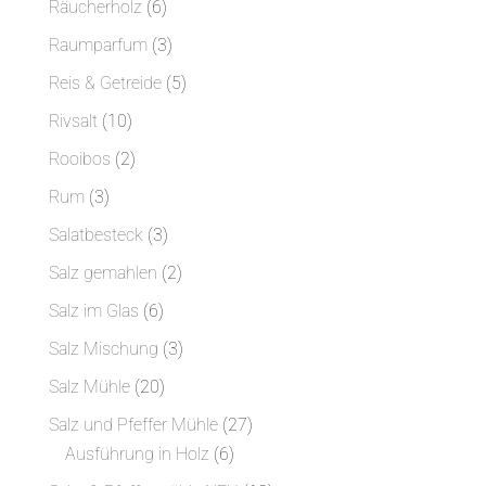
6
Räucherholz
6
Produkte
3
Raumparfum
3
Produkte
5
Reis & Getreide
5
Produkte
10
Rivsalt
10
Produkte
2
Rooibos
2
Produkte
3
Rum
3
Produkte
3
Salatbesteck
3
Produkte
2
Salz gemahlen
2
Produkte
6
Salz im Glas
6
Produkte
3
Salz Mischung
3
Produkte
20
Salz Mühle
20
Produkte
27
Salz und Pfeffer Mühle
27
6
Produkte
Ausführung in Holz
6
Produkte