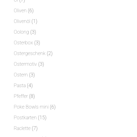
Produkte
6
Oliven
6
Produkte
1
Olivenöl
1
Produkt
3
Oolong
3
Produkte
3
Osterbox
3
Produkte
2
Ostergeschenk
2
Produkte
3
Ostermotiv
3
Produkte
3
Ostern
3
Produkte
4
Pasta
4
Produkte
8
Pfeffer
8
Produkte
6
Poke Bowls mini
6
Produkte
15
Postkarten
15
Produkte
7
Raclette
7
Produkte