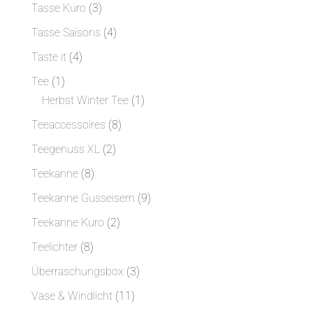
Produkte
3
Tasse Kuro
3
Produkte
4
Tasse Saisons
4
Produkte
4
Taste it
4
Produkte
1
Tee
1
Produkt
1
Herbst Winter Tee
1
Produkt
8
Teeaccessoires
8
Produkte
2
Teegenuss XL
2
Produkte
8
Teekanne
8
Produkte
9
Teekanne Gusseisern
9
Produkte
2
Teekanne Kuro
2
Produkte
8
Teelichter
8
Produkte
3
Überraschungsbox
3
Produkte
11
Vase & Windlicht
11