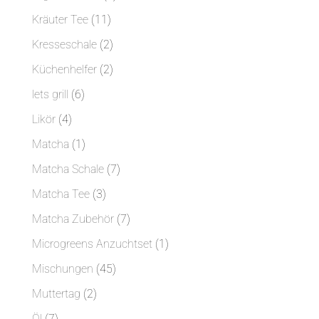
Produkte
11
Kräuter Tee
11
Produkte
2
Kresseschale
2
Produkte
2
Küchenhelfer
2
Produkte
6
lets grill
6
Produkte
4
Likör
4
Produkte
1
Matcha
1
Produkt
7
Matcha Schale
7
Produkte
3
Matcha Tee
3
Produkte
7
Matcha Zubehör
7
Produkte
1
Microgreens Anzuchtset
1
Produkt
45
Mischungen
45
Produkte
2
Muttertag
2
Produkte
7
Öl
7