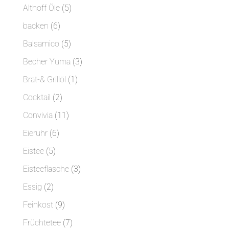
Produkte
5
Althoff Öle
5
Produkte
6
backen
6
Produkte
5
Balsamico
5
Produkte
3
Becher Yuma
3
Produkte
1
Brat-& Grillöl
1
Produkt
2
Cocktail
2
Produkte
11
Convivia
11
Produkte
6
Eieruhr
6
Produkte
5
Eistee
5
Produkte
3
Eisteeflasche
3
Produkte
2
Essig
2
Produkte
9
Feinkost
9
Produkte
7
Früchtetee
7