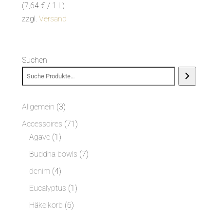
(
7,64
€
/ 1 L)
zzgl.
Versand
Suchen
3
Allgemein
3
Produkte
71
Accessoires
71
1
Produkte
Agave
1
Produkt
7
Buddha bowls
7
Produkte
4
denim
4
Produkte
1
Eucalyptus
1
Produkt
6
Häkelkorb
6
Produkte