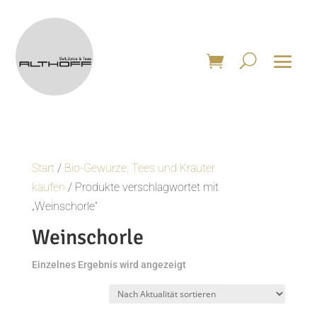
Start
/
Bio-Gewürze, Tees und Kräuter
kaufen
/ Produkte verschlagwortet mit
„Weinschorle“
Weinschorle
Einzelnes Ergebnis wird angezeigt