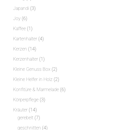
Produkte
3
Japandi
3
Produkte
6
Joy
6
Produkte
1
Kaffee
1
Produkt
4
Kartenhalter
4
Produkte
14
Kerzen
14
Produkte
1
Kerzenhalter
1
Produkt
2
Kleine Genuss Box
2
Produkte
2
Kleine Helfer in Holz
2
Produkte
6
Konfitüre & Marmelade
6
Produkte
3
Körperpflege
3
Produkte
14
Kräuter
14
Produkte
7
gerebelt
7
Produkte
4
geschnitten
4