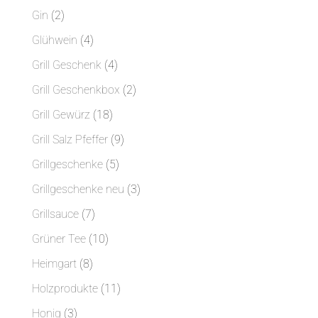
Produkt
2
Gin
2
Produkte
4
Glühwein
4
Produkte
4
Grill Geschenk
4
Produkte
2
Grill Geschenkbox
2
Produkte
18
Grill Gewürz
18
Produkte
9
Grill Salz Pfeffer
9
Produkte
5
Grillgeschenke
5
Produkte
3
Grillgeschenke neu
3
Produkte
7
Grillsauce
7
Produkte
10
Grüner Tee
10
Produkte
8
Heimgart
8
Produkte
11
Holzprodukte
11
Produkte
3
Honig
3