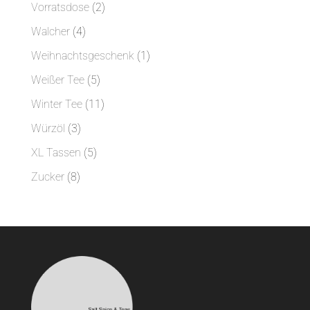
Produkte
2
Vorratsdose
2
Produkte
4
Walcher
4
Produkte
1
Weihnachtsgeschenk
1
Produkt
5
Weißer Tee
5
Produkte
11
Winter Tee
11
Produkte
3
Würzöl
3
Produkte
5
XL Tassen
5
Produkte
8
Zucker
8
Produkte