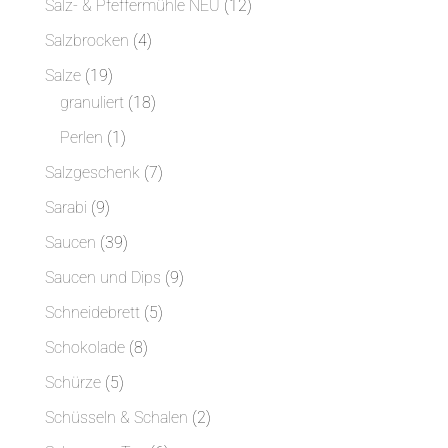
12
Salz- & Pfeffermühle NEU
12
Produkte
4
Salzbrocken
4
Produkte
19
Salze
19
Produkte
18
granuliert
18
Produkte
1
Perlen
1
Produkt
7
Salzgeschenk
7
Produkte
9
Sarabi
9
Produkte
39
Saucen
39
Produkte
9
Saucen und Dips
9
Produkte
5
Schneidebrett
5
Produkte
8
Schokolade
8
Produkte
5
Schürze
5
Produkte
2
Schüsseln & Schalen
2
Produkte