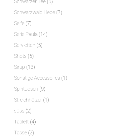
6
Schwarzer Tee
6
Produkte
7
Schwarzwald Liebe
7
Produkte
7
Seife
7
Produkte
14
Serie Paula
14
Produkte
5
Servietten
5
Produkte
6
Shots
6
Produkte
13
Sirup
13
Produkte
1
Sonstige Accessoires
1
Produkt
9
Spirituosen
9
Produkte
1
Streichhölzer
1
Produkt
2
süss
2
Produkte
4
Tablett
4
Produkte
2
Tasse
2