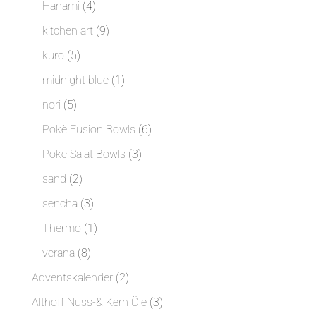
4
Hanami
4
Produkte
9
kitchen art
9
Produkte
5
kuro
5
Produkte
1
midnight blue
1
Produkt
5
nori
5
Produkte
6
Pokè Fusion Bowls
6
Produkte
3
Poke Salat Bowls
3
Produkte
2
sand
2
Produkte
3
sencha
3
Produkte
1
Thermo
1
Produkt
8
verana
8
Produkte
2
Adventskalender
2
Produkte
3
Althoff Nuss-& Kern Öle
3