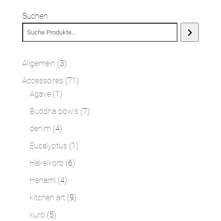
Suchen
3
Allgemein
3
Produkte
71
Accessoires
71
1
Produkte
Agave
1
Produkt
7
Buddha bowls
7
Produkte
4
denim
4
Produkte
1
Eucalyptus
1
Produkt
6
Häkelkorb
6
Produkte
4
Hanami
4
Produkte
9
kitchen art
9
Produkte
5
kuro
5