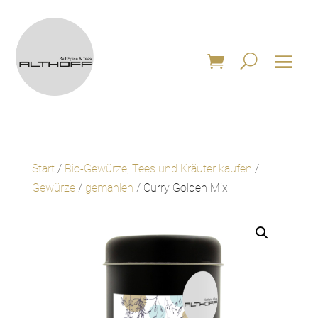
Start
/
Bio-Gewürze, Tees und Kräuter kaufen
/
Gewürze
/
gemahlen
/ Curry Golden Mix