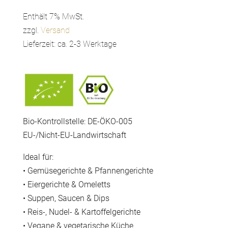
4,90 €
bis
Enthält 7% MwSt.
6,90 €
zzgl.
Versand
Lieferzeit: ca. 2-3 Werktage
Bio-Kontrollstelle: DE-ÖKO-005
EU-/Nicht-EU-Landwirtschaft
Ideal für:
• Gemüsegerichte & Pfannengerichte
• Eiergerichte & Omeletts
• Suppen, Saucen & Dips
• Reis-, Nudel- & Kartoffelgerichte
• Vegane & vegetarische Küche