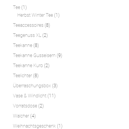
Produkte
1
Tee
1
Produkt
1
Herbst Winter Tee
1
Produkt
8
Teeaccessoires
8
Produkte
2
Teegenuss XL
2
Produkte
8
Teekanne
8
Produkte
9
Teekanne Gusseisern
9
Produkte
2
Teekanne Kuro
2
Produkte
8
Teelichter
8
Produkte
3
Überraschungsbox
3
Produkte
11
Vase & Windlicht
11
Produkte
2
Vorratsdose
2
Produkte
4
Walcher
4
Produkte
1
Weihnachtsgeschenk
1