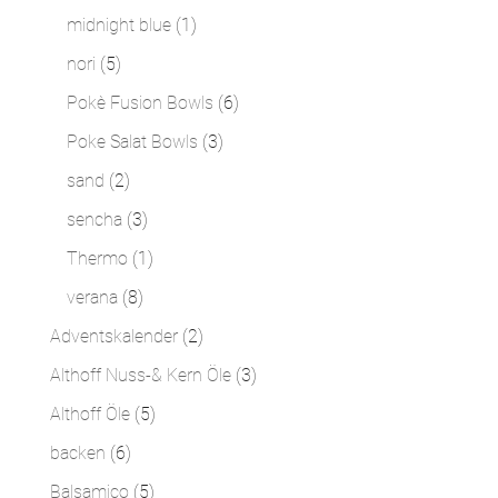
Produkte
1
midnight blue
1
Produkt
5
nori
5
Produkte
6
Pokè Fusion Bowls
6
Produkte
3
Poke Salat Bowls
3
Produkte
2
sand
2
Produkte
3
sencha
3
Produkte
1
Thermo
1
Produkt
8
verana
8
Produkte
2
Adventskalender
2
Produkte
3
Althoff Nuss-& Kern Öle
3
Produkte
5
Althoff Öle
5
Produkte
6
backen
6
Produkte
5
Balsamico
5