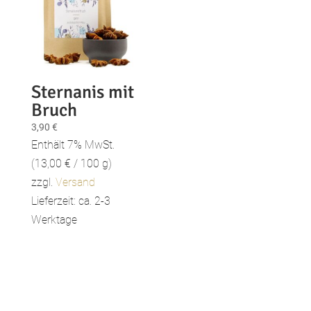
Sternanis mit
Bruch
3,90
€
Enthält 7% MwSt.
(
13,00
€
/ 100 g)
zzgl.
Versand
Lieferzeit: ca. 2-3
Werktage