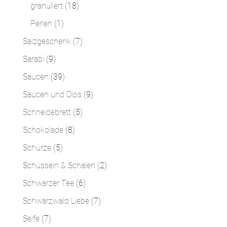
Produkte
18
granuliert
18
Produkte
1
Perlen
1
Produkt
7
Salzgeschenk
7
Produkte
9
Sarabi
9
Produkte
39
Saucen
39
Produkte
9
Saucen und Dips
9
Produkte
5
Schneidebrett
5
Produkte
8
Schokolade
8
Produkte
5
Schürze
5
Produkte
2
Schüsseln & Schalen
2
Produkte
6
Schwarzer Tee
6
Produkte
7
Schwarzwald Liebe
7
Produkte
7
Seife
7