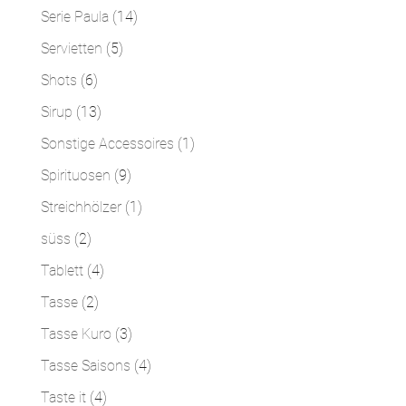
Produkte
14
Serie Paula
14
Produkte
5
Servietten
5
Produkte
6
Shots
6
Produkte
13
Sirup
13
Produkte
1
Sonstige Accessoires
1
Produkt
9
Spirituosen
9
Produkte
1
Streichhölzer
1
Produkt
2
süss
2
Produkte
4
Tablett
4
Produkte
2
Tasse
2
Produkte
3
Tasse Kuro
3
Produkte
4
Tasse Saisons
4
Produkte
4
Taste it
4