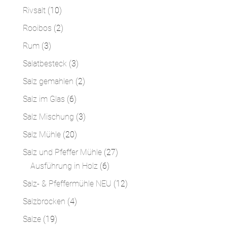
Produkte
10
Rivsalt
10
Produkte
2
Rooibos
2
Produkte
3
Rum
3
Produkte
3
Salatbesteck
3
Produkte
2
Salz gemahlen
2
Produkte
6
Salz im Glas
6
Produkte
3
Salz Mischung
3
Produkte
20
Salz Mühle
20
Produkte
27
Salz und Pfeffer Mühle
27
6
Produkte
Ausführung in Holz
6
Produkte
12
Salz- & Pfeffermühle NEU
12
Produkte
4
Salzbrocken
4
Produkte
19
Salze
19