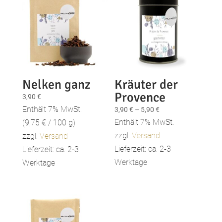
Nelken ganz
Kräuter der
Provence
3,90
€
Enthält 7% MwSt.
Preisspanne:
3,90
€
–
5,90
€
3,90 €
Enthält 7% MwSt.
(
9,75
€
/ 100 g)
bis
zzgl.
Versand
zzgl.
Versand
5,90 €
Lieferzeit: ca. 2-3
Lieferzeit: ca. 2-3
Werktage
Werktage