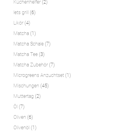
2
Küchenhelfer
2
Produkte
6
lets grill
6
Produkte
4
Likör
4
Produkte
1
Matcha
1
Produkt
7
Matcha Schale
7
Produkte
3
Matcha Tee
3
Produkte
7
Matcha Zubehör
7
Produkte
1
Microgreens Anzuchtset
1
Produkt
45
Mischungen
45
Produkte
2
Muttertag
2
Produkte
7
Öl
7
Produkte
6
Oliven
6
Produkte
1
Olivenöl
1