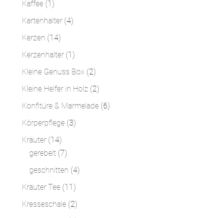
1
Kaffee
1
Produkt
4
Kartenhalter
4
Produkte
14
Kerzen
14
Produkte
1
Kerzenhalter
1
Produkt
2
Kleine Genuss Box
2
Produkte
2
Kleine Helfer in Holz
2
Produkte
6
Konfitüre & Marmelade
6
Produkte
3
Körperpflege
3
Produkte
14
Kräuter
14
Produkte
7
gerebelt
7
Produkte
4
geschnitten
4
Produkte
11
Kräuter Tee
11
Produkte
2
Kresseschale
2
Produkte