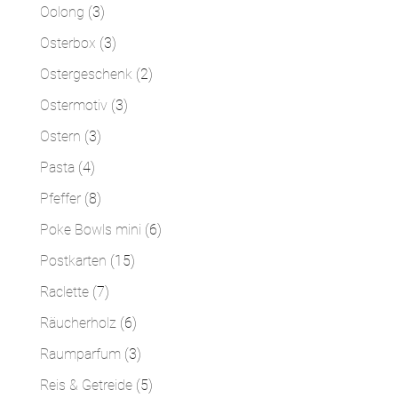
Produkt
3
Oolong
3
Produkte
3
Osterbox
3
Produkte
2
Ostergeschenk
2
Produkte
3
Ostermotiv
3
Produkte
3
Ostern
3
Produkte
4
Pasta
4
Produkte
8
Pfeffer
8
Produkte
6
Poke Bowls mini
6
Produkte
15
Postkarten
15
Produkte
7
Raclette
7
Produkte
6
Räucherholz
6
Produkte
3
Raumparfum
3
Produkte
5
Reis & Getreide
5