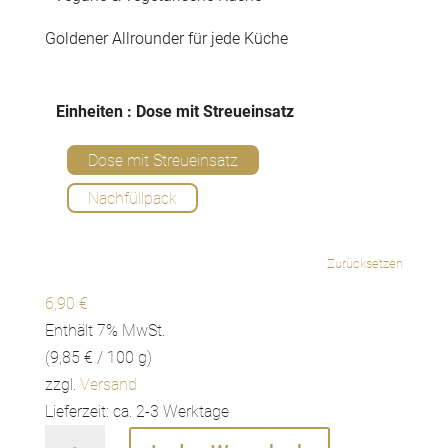
Goldener Allrounder für jede Küche
Einheiten
: Dose mit Streueinsatz
Dose mit Streueinsatz
Nachfüllpack
Zurücksetzen
6,90
€
Enthält 7% MwSt.
(
9,85
€
/ 100 g)
zzgl.
Versand
Lieferzeit: ca. 2-3 Werktage
Curry