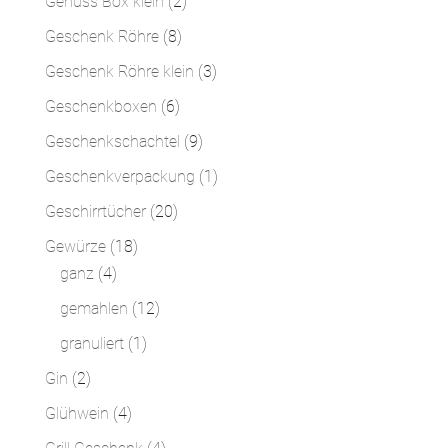
2
Genuss Box klein
2
Produkte
8
Geschenk Röhre
8
Produkte
3
Geschenk Röhre klein
3
Produkte
6
Geschenkboxen
6
Produkte
9
Geschenkschachtel
9
Produkte
1
Geschenkverpackung
1
Produkt
20
Geschirrtücher
20
Produkte
18
Gewürze
18
4
Produkte
ganz
4
Produkte
12
gemahlen
12
Produkte
1
granuliert
1
Produkt
2
Gin
2
Produkte
4
Glühwein
4
Produkte
4