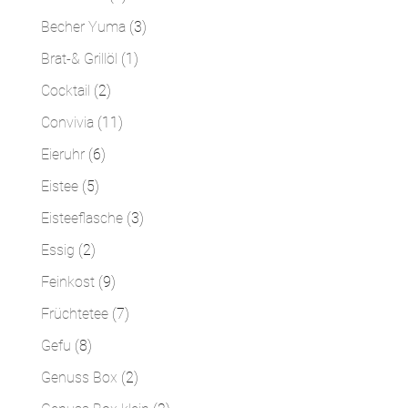
Produkte
3
Becher Yuma
3
Produkte
1
Brat-& Grillöl
1
Produkt
2
Cocktail
2
Produkte
11
Convivia
11
Produkte
6
Eieruhr
6
Produkte
5
Eistee
5
Produkte
3
Eisteeflasche
3
Produkte
2
Essig
2
Produkte
9
Feinkost
9
Produkte
7
Früchtetee
7
Produkte
8
Gefu
8
Produkte
2
Genuss Box
2
Produkte