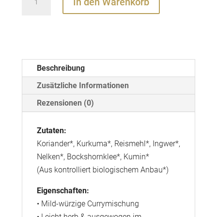
In den Warenkorb
Golden
Mix
Menge
Beschreibung
Zusätzliche Informationen
Rezensionen (0)
Zutaten:
Koriander*, Kurkuma*, Reismehl*, Ingwer*,
Nelken*, Bockshornklee*, Kumin*
(Aus kontrolliert biologischem Anbau*)
Eigenschaften:
• Mild-würzige Currymischung
• Leicht herb & ausgewogen im