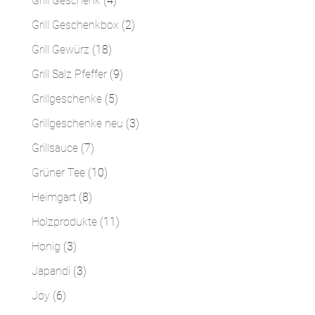
Grill Geschenk
4
Produkte
2
Grill Geschenkbox
2
Produkte
18
Grill Gewürz
18
Produkte
9
Grill Salz Pfeffer
9
Produkte
5
Grillgeschenke
5
Produkte
3
Grillgeschenke neu
3
Produkte
7
Grillsauce
7
Produkte
10
Grüner Tee
10
Produkte
8
Heimgart
8
Produkte
11
Holzprodukte
11
Produkte
3
Honig
3
Produkte
3
Japandi
3
Produkte
6
Joy
6
Produkte