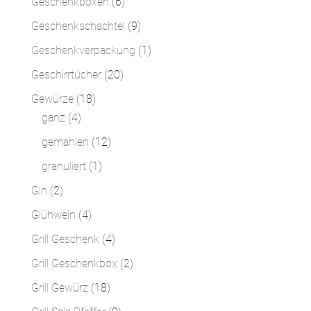
6
Geschenkboxen
6
Produkte
9
Geschenkschachtel
9
Produkte
1
Geschenkverpackung
1
Produkt
20
Geschirrtücher
20
Produkte
18
Gewürze
18
4
Produkte
ganz
4
Produkte
12
gemahlen
12
Produkte
1
granuliert
1
Produkt
2
Gin
2
Produkte
4
Glühwein
4
Produkte
4
Grill Geschenk
4
Produkte
2
Grill Geschenkbox
2
Produkte
18
Grill Gewürz
18
Produkte