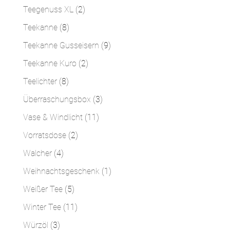
Produkte
2
Teegenuss XL
2
Produkte
8
Teekanne
8
Produkte
9
Teekanne Gusseisern
9
Produkte
2
Teekanne Kuro
2
Produkte
8
Teelichter
8
Produkte
3
Überraschungsbox
3
Produkte
11
Vase & Windlicht
11
Produkte
2
Vorratsdose
2
Produkte
4
Walcher
4
Produkte
1
Weihnachtsgeschenk
1
Produkt
5
Weißer Tee
5
Produkte
11
Winter Tee
11
Produkte
3
Würzöl
3