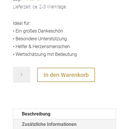
Lieferzeit: ca. 2-3 Werktage
Ideal für:
• Ein großes Dankeschön
• Besondere Unterstützung
• Helfer & Herzensmenschen
• Wertschätzung mit Bedeutung
No
In den Warenkorb
Candle
Like
You
–
Stabkerze
Beschreibung
„Big
Zusätzliche Informationen
thanks!“