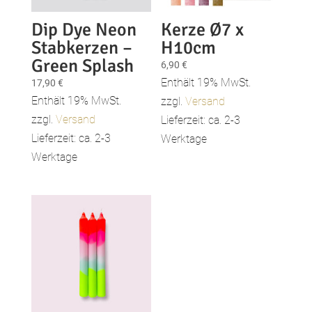
Dip Dye Neon
Kerze Ø7 x
Stabkerzen –
H10cm
Green Splash
6,90
€
Enthält 19% MwSt.
17,90
€
Enthält 19% MwSt.
zzgl.
Versand
zzgl.
Versand
Lieferzeit: ca. 2-3
Lieferzeit: ca. 2-3
Werktage
Werktage