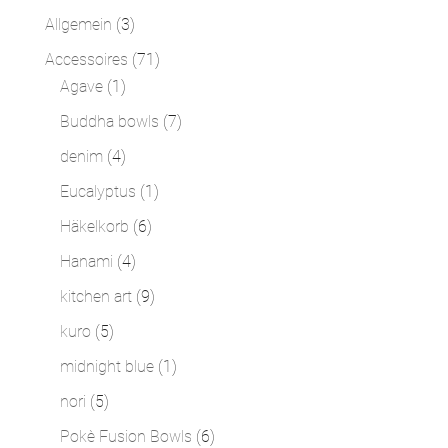
3
Allgemein
3
Produkte
71
Accessoires
71
1
Produkte
Agave
1
Produkt
7
Buddha bowls
7
Produkte
4
denim
4
Produkte
1
Eucalyptus
1
Produkt
6
Häkelkorb
6
Produkte
4
Hanami
4
Produkte
9
kitchen art
9
Produkte
5
kuro
5
Produkte
1
midnight blue
1
Produkt
5
nori
5
Produkte
6
Pokè Fusion Bowls
6