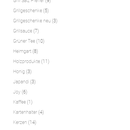
9
Grill Salz Pfeffer
9
Produkte
5
Grillgeschenke
5
Produkte
3
Grillgeschenke neu
3
Produkte
7
Grillsauce
7
Produkte
10
Grüner Tee
10
Produkte
8
Heimgart
8
Produkte
11
Holzprodukte
11
Produkte
3
Honig
3
Produkte
3
Japandi
3
Produkte
6
Joy
6
Produkte
1
Kaffee
1
Produkt
4
Kartenhalter
4
Produkte
14
Kerzen
14
Produkte