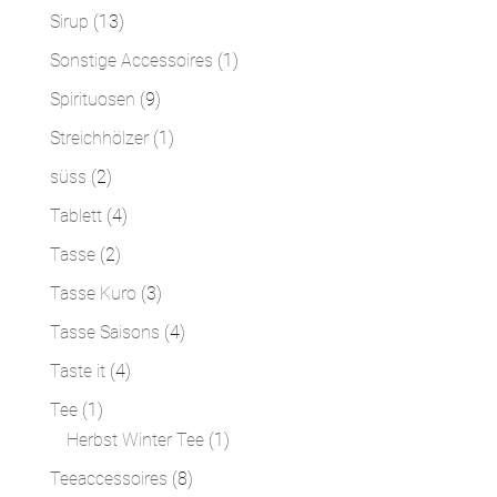
Produkte
13
Sirup
13
Produkte
1
Sonstige Accessoires
1
Produkt
9
Spirituosen
9
Produkte
1
Streichhölzer
1
Produkt
2
süss
2
Produkte
4
Tablett
4
Produkte
2
Tasse
2
Produkte
3
Tasse Kuro
3
Produkte
4
Tasse Saisons
4
Produkte
4
Taste it
4
Produkte
1
Tee
1
Produkt
1
Herbst Winter Tee
1
Produkt
8
Teeaccessoires
8