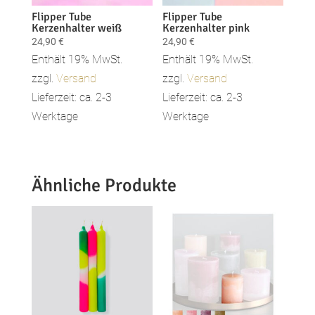
Flipper Tube
Flipper Tube
Kerzenhalter weiß
Kerzenhalter pink
24,90
€
24,90
€
Enthält 19% MwSt.
Enthält 19% MwSt.
zzgl.
Versand
zzgl.
Versand
Lieferzeit: ca. 2-3
Lieferzeit: ca. 2-3
Werktage
Werktage
Ähnliche Produkte