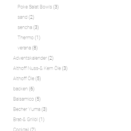
Produkte
3
Poke Salat Bowls
3
Produkte
2
sand
2
Produkte
3
sencha
3
Produkte
1
Thermo
1
Produkt
8
verana
8
Produkte
2
Adventskalender
2
Produkte
3
Althoff Nuss-& Kern Öle
3
Produkte
5
Althoff Öle
5
Produkte
6
backen
6
Produkte
5
Balsamico
5
Produkte
3
Becher Yuma
3
Produkte
1
Brat-& Grillöl
1
Produkt
2
Cocktail
2