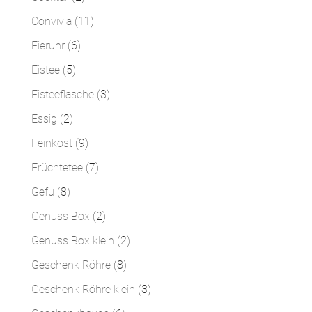
Produkte
11
Convivia
11
Produkte
6
Eieruhr
6
Produkte
5
Eistee
5
Produkte
3
Eisteeflasche
3
Produkte
2
Essig
2
Produkte
9
Feinkost
9
Produkte
7
Früchtetee
7
Produkte
8
Gefu
8
Produkte
2
Genuss Box
2
Produkte
2
Genuss Box klein
2
Produkte
8
Geschenk Röhre
8
Produkte
3
Geschenk Röhre klein
3
Produkte