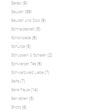
Produkte
9
Sarabi
9
Produkte
39
Saucen
39
Produkte
9
Saucen und Dips
9
Produkte
5
Schneidebrett
5
Produkte
8
Schokolade
8
Produkte
5
Schürze
5
Produkte
2
Schüsseln & Schalen
2
Produkte
6
Schwarzer Tee
6
Produkte
7
Schwarzwald Liebe
7
Produkte
7
Seife
7
Produkte
14
Serie Paula
14
Produkte
5
Servietten
5
Produkte
6
Shots
6