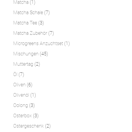
1
Matcha
1
Produkt
7
Matcha Schale
7
Produkte
3
Matcha Tee
3
Produkte
7
Matcha Zubehör
7
Produkte
1
Microgreens Anzuchtset
1
Produkt
45
Mischungen
45
Produkte
2
Muttertag
2
Produkte
7
Öl
7
Produkte
6
Oliven
6
Produkte
1
Olivenöl
1
Produkt
3
Oolong
3
Produkte
3
Osterbox
3
Produkte
2
Ostergeschenk
2