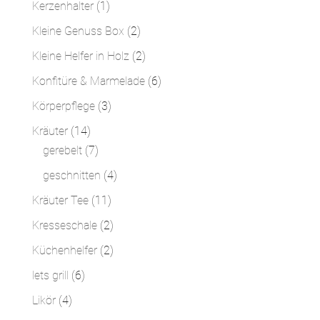
1
Kerzenhalter
1
Produkt
2
Kleine Genuss Box
2
Produkte
2
Kleine Helfer in Holz
2
Produkte
6
Konfitüre & Marmelade
6
Produkte
3
Körperpflege
3
Produkte
14
Kräuter
14
Produkte
7
gerebelt
7
Produkte
4
geschnitten
4
Produkte
11
Kräuter Tee
11
Produkte
2
Kresseschale
2
Produkte
2
Küchenhelfer
2
Produkte
6
lets grill
6
Produkte
4
Likör
4
Produkte