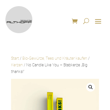
Start
/
Bio-Gewürze, Tees und Kräuter kaufen
/
Kerzen
/ No Candle Like You – Stabkerze „Big
thanks!“