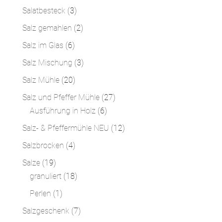
Produkte
3
Salatbesteck
3
Produkte
2
Salz gemahlen
2
Produkte
6
Salz im Glas
6
Produkte
3
Salz Mischung
3
Produkte
20
Salz Mühle
20
Produkte
27
Salz und Pfeffer Mühle
27
6
Produkte
Ausführung in Holz
6
Produkte
12
Salz- & Pfeffermühle NEU
12
Produkte
4
Salzbrocken
4
Produkte
19
Salze
19
Produkte
18
granuliert
18
Produkte
1
Perlen
1
Produkt
7
Salzgeschenk
7