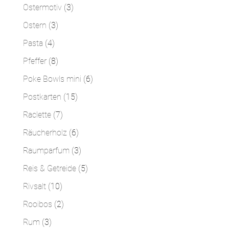
Produkte
3
Ostermotiv
3
Produkte
3
Ostern
3
Produkte
4
Pasta
4
Produkte
8
Pfeffer
8
Produkte
6
Poke Bowls mini
6
Produkte
15
Postkarten
15
Produkte
7
Raclette
7
Produkte
6
Räucherholz
6
Produkte
3
Raumparfum
3
Produkte
5
Reis & Getreide
5
Produkte
10
Rivsalt
10
Produkte
2
Rooibos
2
Produkte
3
Rum
3