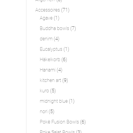
Produkte
71
Accessoires
71
1
Produkte
Agave
1
Produkt
7
Buddha bowls
7
Produkte
4
denim
4
Produkte
1
Eucalyptus
1
Produkt
6
Häkelkorb
6
Produkte
4
Hanami
4
Produkte
9
kitchen art
9
Produkte
5
kuro
5
Produkte
1
midnight blue
1
Produkt
5
nori
5
Produkte
6
Pokè Fusion Bowls
6
Produkte
3
Poke Salat Bowls
3