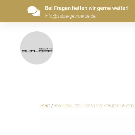
Bei Fragen helfen wir gerne weiter!

info@salze-gewuerze.de
Start
/
Bio-Gewürze, Tees und Kräuter kaufen