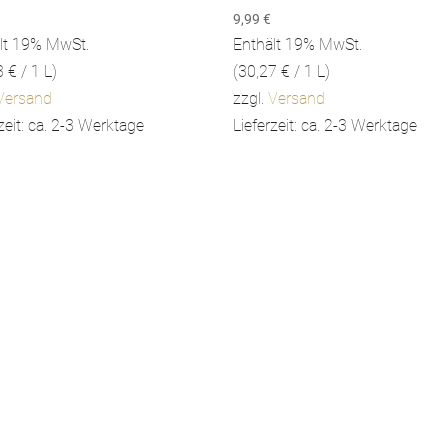
9,99
€
lt 19% MwSt.
Enthält 19% MwSt.
3
€
/ 1 L)
(
30,27
€
/ 1 L)
Versand
zzgl.
Versand
zeit: ca. 2-3 Werktage
Lieferzeit: ca. 2-3 Werktage