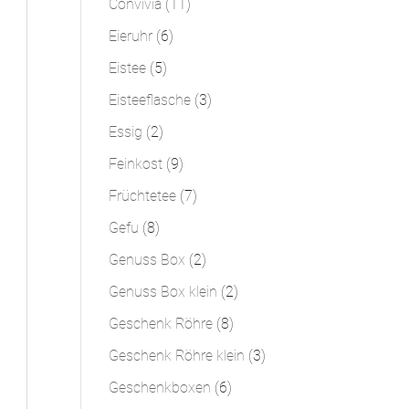
11
Convivia
11
Produkte
6
Eieruhr
6
Produkte
5
Eistee
5
Produkte
3
Eisteeflasche
3
Produkte
2
Essig
2
Produkte
9
Feinkost
9
Produkte
7
Früchtetee
7
Produkte
8
Gefu
8
Produkte
2
Genuss Box
2
Produkte
2
Genuss Box klein
2
Produkte
8
Geschenk Röhre
8
Produkte
3
Geschenk Röhre klein
3
Produkte
6
Geschenkboxen
6