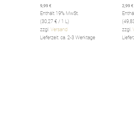
9,99
€
2,99
€
Enthält 19% MwSt.
Enthä
(
30,27
€
/ 1 L)
(
49,8
zzgl.
Versand
zzgl.
Lieferzeit: ca. 2-3 Werktage
Liefer