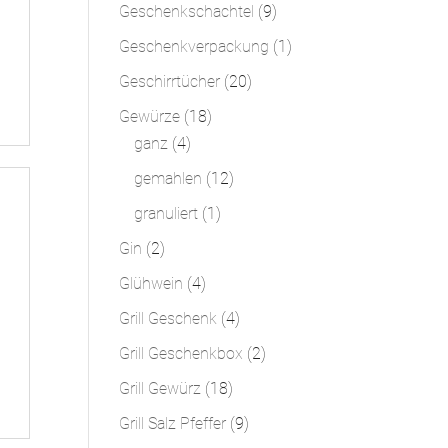
Produkte
9
Geschenkschachtel
9
Produkte
1
Geschenkverpackung
1
Produkt
20
Geschirrtücher
20
Produkte
18
Gewürze
18
4
Produkte
ganz
4
Produkte
12
gemahlen
12
Produkte
1
granuliert
1
Produkt
2
Gin
2
Produkte
4
Glühwein
4
Produkte
4
Grill Geschenk
4
Produkte
2
Grill Geschenkbox
2
Produkte
18
Grill Gewürz
18
Produkte
9
Grill Salz Pfeffer
9