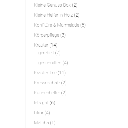
Produkt
2
Kleine Genuss Box
2
Produkte
2
Kleine Helfer in Holz
2
Produkte
6
Konfitüre & Marmelade
6
Produkte
3
Körperpflege
3
Produkte
14
Kräuter
14
Produkte
7
gerebelt
7
Produkte
4
geschnitten
4
Produkte
11
Kräuter Tee
11
Produkte
2
Kresseschale
2
Produkte
2
Küchenhelfer
2
Produkte
6
lets grill
6
Produkte
4
Likör
4
Produkte
1
Matcha
1