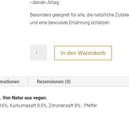
• deinen Alltag
Besonders geeignet für alle, die natürliche Zutat
und eine bewusste Ernährung schätzen.
Orange
In den Warenkorb
Ginger
Curcuma
Lemon
Shot
rmationen
Rezensionen (0)
60ml
Menge
. Von Natur aus vegan.
16%, Kurkumasaft 8,5%, Zitronensaft 8% , Pfeffer