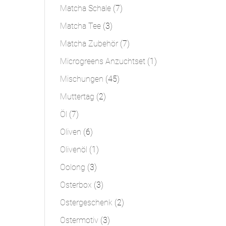
Produkt
7
Matcha Schale
7
Produkte
3
Matcha Tee
3
Produkte
7
Matcha Zubehör
7
Produkte
1
Microgreens Anzuchtset
1
Produkt
45
Mischungen
45
Produkte
2
Muttertag
2
Produkte
7
Öl
7
Produkte
6
Oliven
6
Produkte
1
Olivenöl
1
Produkt
3
Oolong
3
Produkte
3
Osterbox
3
Produkte
2
Ostergeschenk
2
Produkte
3
Ostermotiv
3