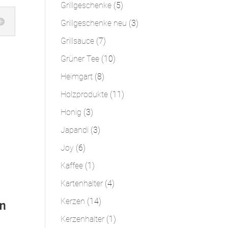
Produkte
5
Grillgeschenke
5
Produkte
3
Grillgeschenke neu
3
Produkte
7
Grillsauce
7
Produkte
10
Grüner Tee
10
Produkte
8
Heimgart
8
Produkte
11
Holzprodukte
11
Produkte
3
Honig
3
Produkte
3
Japandi
3
Produkte
6
Joy
6
Produkte
1
Kaffee
1
Produkt
4
Kartenhalter
4
Produkte
14
Kerzen
14
n
Produkte
1
Kerzenhalter
1