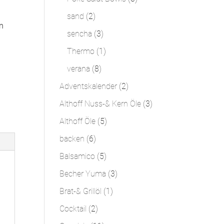
Produkte
2
sand
2
en
Produkte
3
sencha
3
Produkte
1
Thermo
1
Produkt
8
verana
8
Produkte
2
Adventskalender
2
Produkte
3
Althoff Nuss-& Kern Öle
3
Produkte
5
Althoff Öle
5
Produkte
6
backen
6
Produkte
5
Balsamico
5
Produkte
3
Becher Yuma
3
Produkte
1
Brat-& Grillöl
1
Produkt
2
Cocktail
2
Produkte