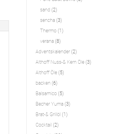
Produkte
2
sand
2
Produkte
3
sencha
3
Produkte
1
Thermo
1
Produkt
8
verana
8
Produkte
2
Adventskalender
2
Produkte
3
Althoff Nuss-& Kern Öle
3
Produkte
5
Althoff Öle
5
Produkte
6
backen
6
Produkte
5
Balsamico
5
Produkte
3
Becher Yuma
3
Produkte
1
Brat-& Grillöl
1
Produkt
2
Cocktail
2
Produkte