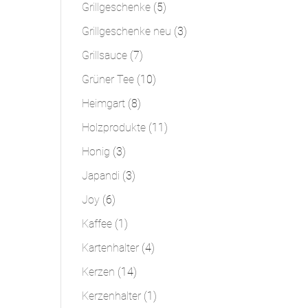
Produkte
5
Grillgeschenke
5
Produkte
3
Grillgeschenke neu
3
Produkte
7
Grillsauce
7
Produkte
10
Grüner Tee
10
Produkte
8
Heimgart
8
Produkte
11
Holzprodukte
11
Produkte
3
Honig
3
Produkte
3
Japandi
3
Produkte
6
Joy
6
Produkte
1
Kaffee
1
Produkt
4
Kartenhalter
4
Produkte
14
Kerzen
14
Produkte
1
Kerzenhalter
1