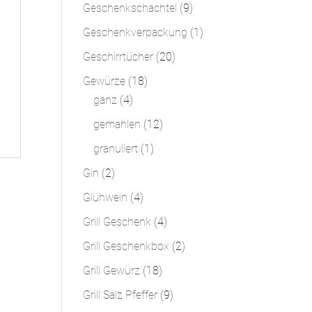
Produkte
9
Geschenkschachtel
9
Produkte
1
Geschenkverpackung
1
Produkt
20
Geschirrtücher
20
Produkte
18
Gewürze
18
4
Produkte
ganz
4
Produkte
12
gemahlen
12
Produkte
1
granuliert
1
Produkt
2
Gin
2
Produkte
4
Glühwein
4
Produkte
4
Grill Geschenk
4
Produkte
2
Grill Geschenkbox
2
Produkte
18
Grill Gewürz
18
Produkte
9
Grill Salz Pfeffer
9