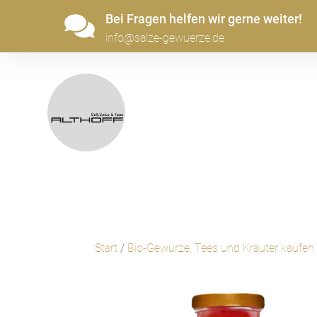
Bei Fragen helfen wir gerne weiter!

info@salze-gewuerze.de
Start
/
Bio-Gewürze, Tees und Kräuter kaufen