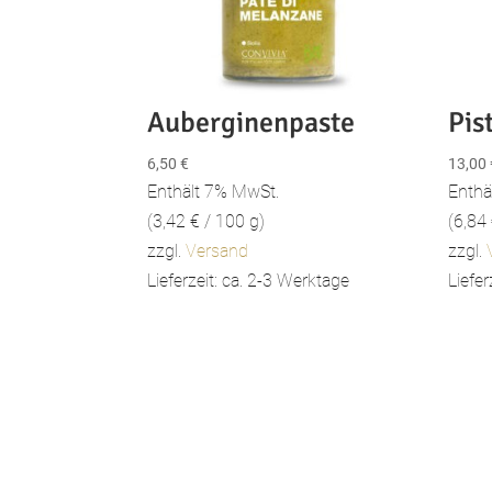
Auberginenpaste
Pis
6,50
€
13,00
Enthält 7% MwSt.
Enthä
(
3,42
€
/ 100 g)
(
6,84
zzgl.
Versand
zzgl.
Lieferzeit: ca. 2-3 Werktage
Liefer