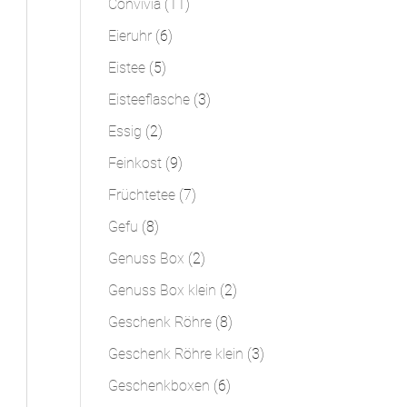
11
Convivia
11
Produkte
6
Eieruhr
6
Produkte
5
Eistee
5
Produkte
3
Eisteeflasche
3
Produkte
2
Essig
2
Produkte
9
Feinkost
9
Produkte
7
Früchtetee
7
Produkte
8
Gefu
8
Produkte
2
Genuss Box
2
Produkte
2
Genuss Box klein
2
Produkte
8
Geschenk Röhre
8
Produkte
3
Geschenk Röhre klein
3
Produkte
6
Geschenkboxen
6