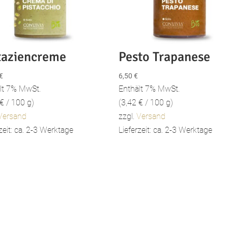
taziencreme
Pesto Trapanese
€
6,50
€
lt 7% MwSt.
Enthält 7% MwSt.
€
/ 100 g)
(
3,42
€
/ 100 g)
Versand
zzgl.
Versand
zeit: ca. 2-3 Werktage
Lieferzeit: ca. 2-3 Werktage