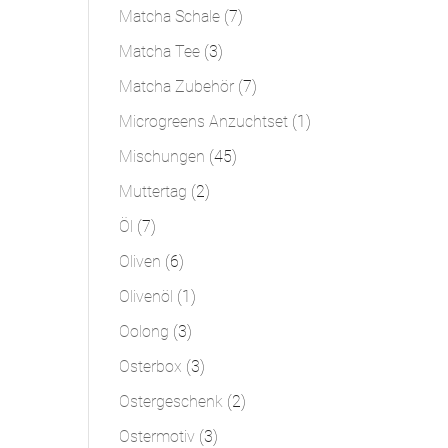
Produkt
7
Matcha Schale
7
Produkte
3
Matcha Tee
3
Produkte
7
Matcha Zubehör
7
Produkte
1
Microgreens Anzuchtset
1
Produkt
45
Mischungen
45
Produkte
2
Muttertag
2
Produkte
7
Öl
7
Produkte
6
Oliven
6
Produkte
1
Olivenöl
1
Produkt
3
Oolong
3
Produkte
3
Osterbox
3
Produkte
2
Ostergeschenk
2
Produkte
3
Ostermotiv
3