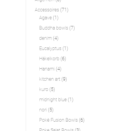
Produkte
71
Accessoires
71
1
Produkte
Agave
1
Produkt
7
Buddha bowls
7
Produkte
4
denim
4
Produkte
1
Eucalyptus
1
Produkt
6
Häkelkorb
6
Produkte
4
Hanami
4
Produkte
9
kitchen art
9
Produkte
5
kuro
5
Produkte
1
midnight blue
1
Produkt
5
nori
5
Produkte
6
Pokè Fusion Bowls
6
Produkte
3
Poke Salat Bowls
3