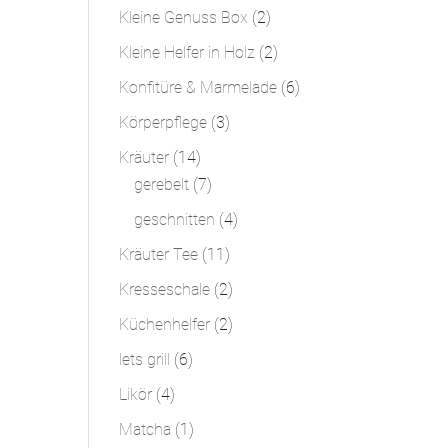
Produkt
2
Kleine Genuss Box
2
Produkte
2
Kleine Helfer in Holz
2
Produkte
6
Konfitüre & Marmelade
6
Produkte
3
Körperpflege
3
Produkte
14
Kräuter
14
Produkte
7
gerebelt
7
Produkte
4
geschnitten
4
Produkte
11
Kräuter Tee
11
Produkte
2
Kresseschale
2
Produkte
2
Küchenhelfer
2
Produkte
6
lets grill
6
Produkte
4
Likör
4
Produkte
1
Matcha
1