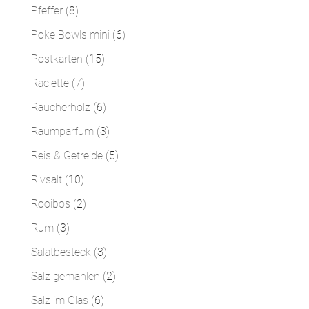
Produkte
8
Pfeffer
8
Produkte
6
Poke Bowls mini
6
Produkte
15
Postkarten
15
Produkte
7
Raclette
7
Produkte
6
Räucherholz
6
Produkte
3
Raumparfum
3
Produkte
5
Reis & Getreide
5
Produkte
10
Rivsalt
10
Produkte
2
Rooibos
2
Produkte
3
Rum
3
Produkte
3
Salatbesteck
3
Produkte
2
Salz gemahlen
2
Produkte
6
Salz im Glas
6