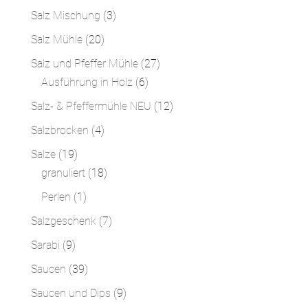
Produkte
3
Salz Mischung
3
Produkte
20
Salz Mühle
20
Produkte
27
Salz und Pfeffer Mühle
27
6
Produkte
Ausführung in Holz
6
Produkte
12
Salz- & Pfeffermühle NEU
12
Produkte
4
Salzbrocken
4
Produkte
19
Salze
19
Produkte
18
granuliert
18
Produkte
1
Perlen
1
Produkt
7
Salzgeschenk
7
Produkte
9
Sarabi
9
Produkte
39
Saucen
39
Produkte
9
Saucen und Dips
9