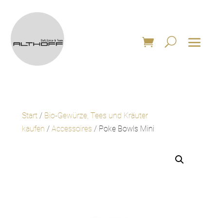
Start
/
Bio-Gewürze, Tees und Kräuter
kaufen
/
Accessoires
/ Poke Bowls Mini