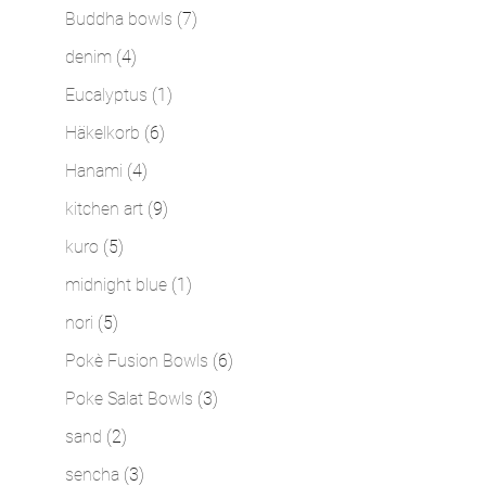
Produkt
7
Buddha bowls
7
Produkte
4
denim
4
Produkte
1
Eucalyptus
1
Produkt
6
Häkelkorb
6
Produkte
4
Hanami
4
Produkte
9
kitchen art
9
Produkte
5
kuro
5
Produkte
1
midnight blue
1
Produkt
5
nori
5
Produkte
6
Pokè Fusion Bowls
6
Produkte
3
Poke Salat Bowls
3
Produkte
2
sand
2
Produkte
3
sencha
3