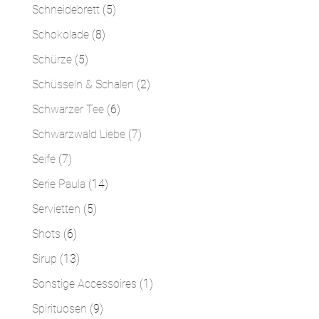
Produkte
5
Schneidebrett
5
Produkte
8
Schokolade
8
Produkte
5
Schürze
5
Produkte
2
Schüsseln & Schalen
2
Produkte
6
Schwarzer Tee
6
Produkte
7
Schwarzwald Liebe
7
Produkte
7
Seife
7
Produkte
14
Serie Paula
14
Produkte
5
Servietten
5
Produkte
6
Shots
6
Produkte
13
Sirup
13
Produkte
1
Sonstige Accessoires
1
Produkt
9
Spirituosen
9