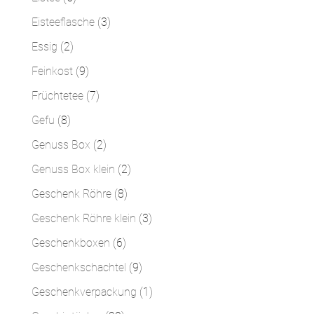
Produkte
3
Eisteeflasche
3
Produkte
2
Essig
2
Produkte
9
Feinkost
9
Produkte
7
Früchtetee
7
Produkte
8
Gefu
8
Produkte
2
Genuss Box
2
Produkte
2
Genuss Box klein
2
Produkte
8
Geschenk Röhre
8
Produkte
3
Geschenk Röhre klein
3
Produkte
6
Geschenkboxen
6
Produkte
9
Geschenkschachtel
9
Produkte
1
Geschenkverpackung
1
Produkt