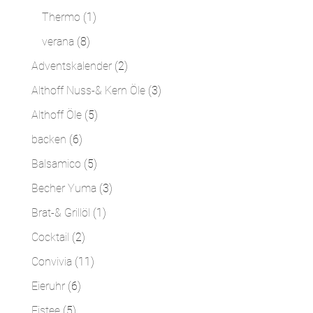
Produkte
1
Thermo
1
Produkt
8
verana
8
Produkte
2
Adventskalender
2
Produkte
3
Althoff Nuss-& Kern Öle
3
Produkte
5
Althoff Öle
5
Produkte
6
backen
6
Produkte
5
Balsamico
5
Produkte
3
Becher Yuma
3
Produkte
1
Brat-& Grillöl
1
Produkt
2
Cocktail
2
Produkte
11
Convivia
11
Produkte
6
Eieruhr
6
Produkte
5
Eistee
5