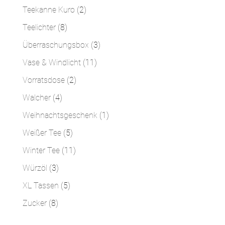
Produkte
2
Teekanne Kuro
2
Produkte
8
Teelichter
8
Produkte
3
Überraschungsbox
3
Produkte
11
Vase & Windlicht
11
Produkte
2
Vorratsdose
2
Produkte
4
Walcher
4
Produkte
1
Weihnachtsgeschenk
1
Produkt
5
Weißer Tee
5
Produkte
11
Winter Tee
11
Produkte
3
Würzöl
3
Produkte
5
XL Tassen
5
Produkte
8
Zucker
8
Produkte