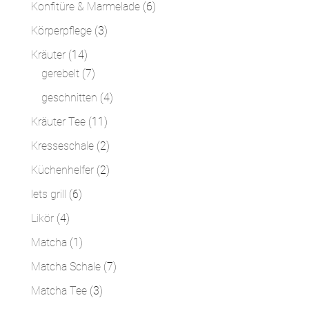
Produkte
6
Konfitüre & Marmelade
6
Produkte
3
Körperpflege
3
Produkte
14
Kräuter
14
Produkte
7
gerebelt
7
Produkte
4
geschnitten
4
Produkte
11
Kräuter Tee
11
Produkte
2
Kresseschale
2
Produkte
2
Küchenhelfer
2
Produkte
6
lets grill
6
Produkte
4
Likör
4
Produkte
1
Matcha
1
Produkt
7
Matcha Schale
7
Produkte
3
Matcha Tee
3
Produkte