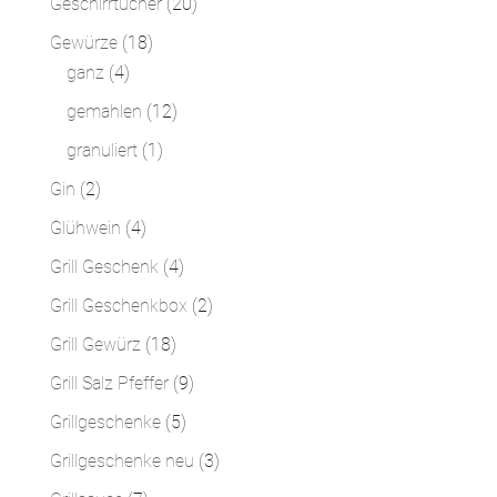
20
Geschirrtücher
20
Produkte
18
Gewürze
18
4
Produkte
ganz
4
Produkte
12
gemahlen
12
Produkte
1
granuliert
1
Produkt
2
Gin
2
Produkte
4
Glühwein
4
Produkte
4
Grill Geschenk
4
Produkte
2
Grill Geschenkbox
2
Produkte
18
Grill Gewürz
18
Produkte
9
Grill Salz Pfeffer
9
Produkte
5
Grillgeschenke
5
Produkte
3
Grillgeschenke neu
3
Produkte