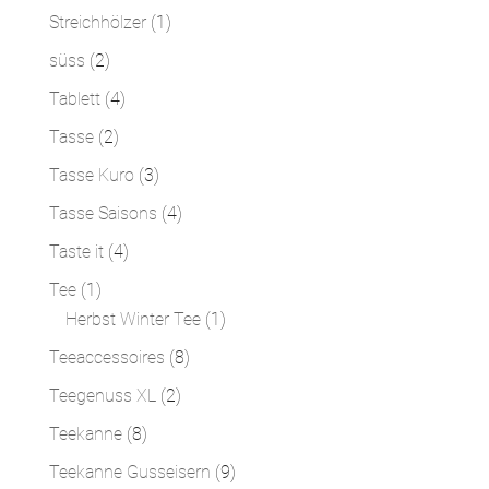
Produkte
1
Streichhölzer
1
Produkt
2
süss
2
Produkte
4
Tablett
4
Produkte
2
Tasse
2
Produkte
3
Tasse Kuro
3
Produkte
4
Tasse Saisons
4
Produkte
4
Taste it
4
Produkte
1
Tee
1
Produkt
1
Herbst Winter Tee
1
Produkt
8
Teeaccessoires
8
Produkte
2
Teegenuss XL
2
Produkte
8
Teekanne
8
Produkte
9
Teekanne Gusseisern
9