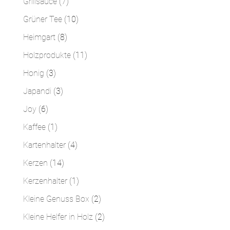
7
Grillsauce
7
Produkte
10
Grüner Tee
10
Produkte
8
Heimgart
8
Produkte
11
Holzprodukte
11
Produkte
3
Honig
3
Produkte
3
Japandi
3
Produkte
6
Joy
6
Produkte
1
Kaffee
1
Produkt
4
Kartenhalter
4
Produkte
14
Kerzen
14
Produkte
1
Kerzenhalter
1
Produkt
2
Kleine Genuss Box
2
Produkte
2
Kleine Helfer in Holz
2