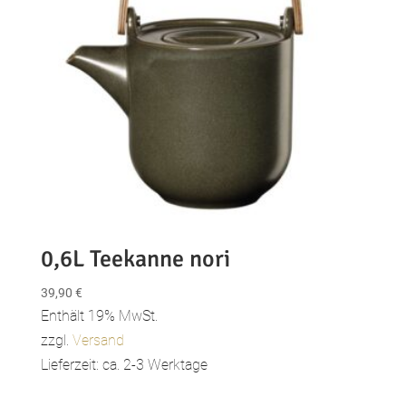
0,6L Teekanne nori
39,90
€
Enthält 19% MwSt.
zzgl.
Versand
Lieferzeit: ca. 2-3 Werktage