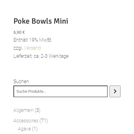
Poke Bowls Mini
6,90
€
Enthält 19% MwSt.
zzgl.
Versand
Lieferzeit: ca. 2-3 Werktage
Suchen
3
Allgemein
3
Produkte
71
Accessoires
71
1
Produkte
Agave
1