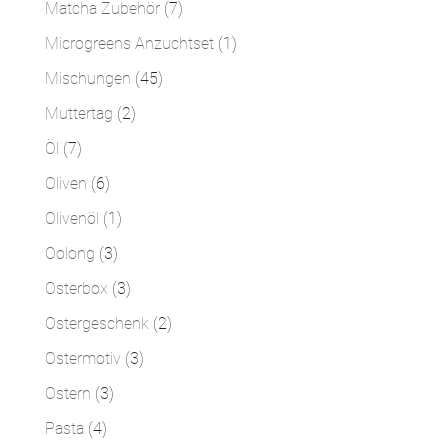
7
Matcha Zubehör
7
Produkte
1
Microgreens Anzuchtset
1
Produkt
45
Mischungen
45
Produkte
2
Muttertag
2
Produkte
7
Öl
7
Produkte
6
Oliven
6
Produkte
1
Olivenöl
1
Produkt
3
Oolong
3
Produkte
3
Osterbox
3
Produkte
2
Ostergeschenk
2
Produkte
3
Ostermotiv
3
Produkte
3
Ostern
3
Produkte
4
Pasta
4