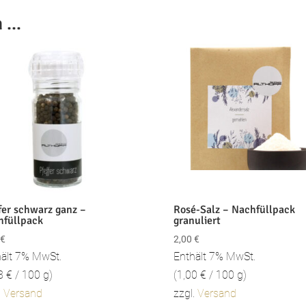
n …
fer schwarz ganz –
Rosé-Salz – Nachfüllpack
hfüllpack
granuliert
€
2,00
€
ält 7% MwSt.
Enthält 7% MwSt.
38
€
/ 100 g)
(
1,00
€
/ 100 g)
.
Versand
zzgl.
Versand