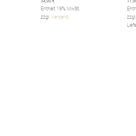
34,90
€
11,
Enthält 19% MwSt.
Ent
zzgl.
Versand
zzgl
Lief