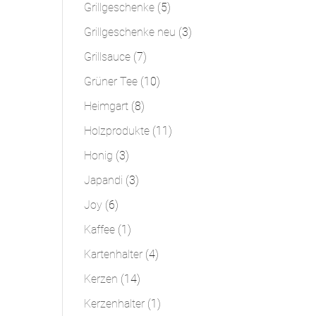
Produkte
5
Grillgeschenke
5
Produkte
3
Grillgeschenke neu
3
Produkte
7
Grillsauce
7
Produkte
10
Grüner Tee
10
Produkte
8
Heimgart
8
Produkte
11
Holzprodukte
11
Produkte
3
Honig
3
Produkte
3
Japandi
3
Produkte
6
Joy
6
Produkte
1
Kaffee
1
Produkt
4
Kartenhalter
4
Produkte
14
Kerzen
14
Produkte
1
Kerzenhalter
1