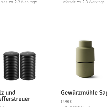
erzeit: ca. 2-3 Werktage
Lieferzeit: ca. 2-3 Werktage
lz und
Gewürzmühle Sa
efferstreuer
34,90
€