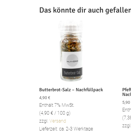
Das könnte dir auch gefalle
Butterbrot-Salz – Nachfüllpack
Pfef
Nac
4,90
€
5,90
Enthält 7% MwSt.
Enth
(
4,90
€
/ 100 g)
(
7,
zzgl.
Versand
zzgl
Lieferzeit: ca. 2-3 Werktage