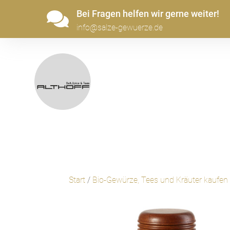
Bei Fragen helfen wir gerne weiter!

info@salze-gewuerze.de
Start
/
Bio-Gewürze, Tees und Kräuter kaufen