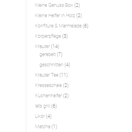
Produkt
2
Kleine Genuss Box
2
Produkte
2
Kleine Helfer in Holz
2
Produkte
6
Konfitüre & Marmelade
6
Produkte
3
Körperpflege
3
Produkte
14
Kräuter
14
Produkte
7
gerebelt
7
Produkte
4
geschnitten
4
Produkte
11
Kräuter Tee
11
Produkte
2
Kresseschale
2
Produkte
2
Küchenhelfer
2
Produkte
6
lets grill
6
Produkte
4
Likör
4
Produkte
1
Matcha
1