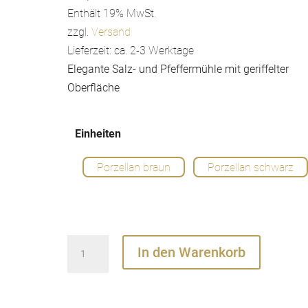
Enthält 19% MwSt.
zzgl.
Versand
Lieferzeit: ca. 2-3 Werktage
Elegante Salz- und Pfeffermühle mit geriffelter
Oberfläche
Einheiten
Porzellan braun
Porzellan schwarz
Salz
In den Warenkorb
und
Pfeffer
Mühle