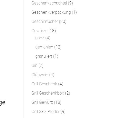
Produkte
9
Geschenkschachtel
9
Produkte
1
Geschenkverpackung
1
Produkt
20
Geschirrtücher
20
Produkte
18
Gewürze
18
4
Produkte
ganz
4
Produkte
12
gemahlen
12
Produkte
1
granuliert
1
Produkt
2
Gin
2
Produkte
4
Glühwein
4
Produkte
4
Grill Geschenk
4
Produkte
2
Grill Geschenkbox
2
Produkte
ge
18
Grill Gewürz
18
Produkte
9
Grill Salz Pfeffer
9