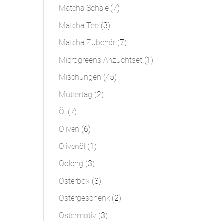
Produkt
7
Matcha Schale
7
Produkte
3
Matcha Tee
3
Produkte
7
Matcha Zubehör
7
Produkte
1
Microgreens Anzuchtset
1
Produkt
45
Mischungen
45
Produkte
2
Muttertag
2
Produkte
7
Öl
7
Produkte
6
Oliven
6
Produkte
1
Olivenöl
1
Produkt
3
Oolong
3
Produkte
3
Osterbox
3
Produkte
2
Ostergeschenk
2
Produkte
3
Ostermotiv
3