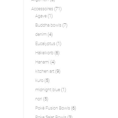
Produkte
71
Accessoires
71
1
Produkte
Agave
1
Produkt
7
Buddha bowls
7
Produkte
4
denim
4
Produkte
1
Eucalyptus
1
Produkt
6
Häkelkorb
6
Produkte
4
Hanami
4
Produkte
9
kitchen art
9
Produkte
5
kuro
5
Produkte
1
midnight blue
1
Produkt
5
nori
5
Produkte
6
Pokè Fusion Bowls
6
Produkte
3
Poke Salat Bowls
3