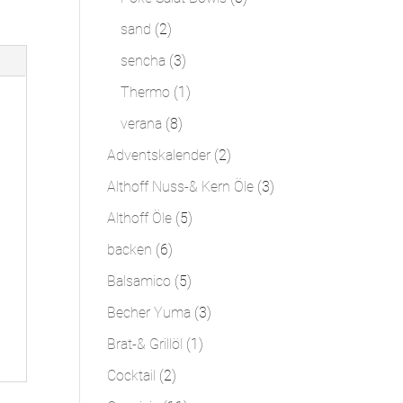
Produkte
2
sand
2
Produkte
3
sencha
3
Produkte
1
Thermo
1
Produkt
8
verana
8
Produkte
2
Adventskalender
2
Produkte
3
Althoff Nuss-& Kern Öle
3
Produkte
5
Althoff Öle
5
Produkte
6
backen
6
Produkte
5
Balsamico
5
Produkte
3
Becher Yuma
3
Produkte
1
Brat-& Grillöl
1
Produkt
2
Cocktail
2
Produkte