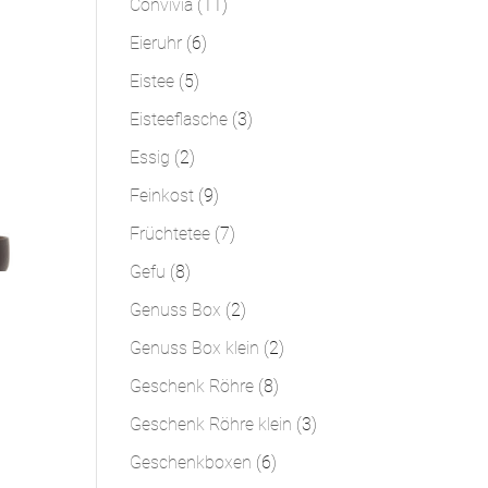
11
Convivia
11
Produkte
6
Eieruhr
6
Produkte
5
Eistee
5
Produkte
3
Eisteeflasche
3
Produkte
2
Essig
2
Produkte
9
Feinkost
9
Produkte
7
Früchtetee
7
Produkte
8
Gefu
8
Produkte
2
Genuss Box
2
Produkte
2
Genuss Box klein
2
Produkte
8
Geschenk Röhre
8
Produkte
3
Geschenk Röhre klein
3
Produkte
6
Geschenkboxen
6