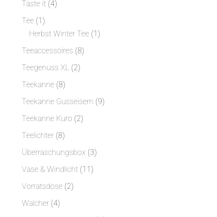
4
Taste it
4
Produkte
1
Tee
1
Produkt
1
Herbst Winter Tee
1
Produkt
8
Teeaccessoires
8
Produkte
2
Teegenuss XL
2
Produkte
8
Teekanne
8
Produkte
9
Teekanne Gusseisern
9
Produkte
2
Teekanne Kuro
2
Produkte
8
Teelichter
8
Produkte
3
Überraschungsbox
3
Produkte
11
Vase & Windlicht
11
Produkte
2
Vorratsdose
2
Produkte
4
Walcher
4
Produkte