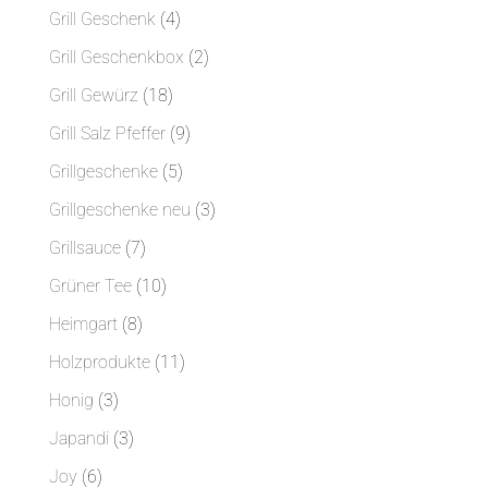
Produkte
4
Grill Geschenk
4
Produkte
2
Grill Geschenkbox
2
Produkte
18
Grill Gewürz
18
Produkte
9
Grill Salz Pfeffer
9
Produkte
5
Grillgeschenke
5
Produkte
3
Grillgeschenke neu
3
Produkte
7
Grillsauce
7
Produkte
10
Grüner Tee
10
Produkte
8
Heimgart
8
Produkte
11
Holzprodukte
11
Produkte
3
Honig
3
Produkte
3
Japandi
3
Produkte
6
Joy
6