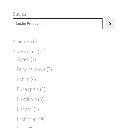
Suchen
3
Allgemein
3
Produkte
71
Accessoires
71
1
Produkte
Agave
1
Produkt
7
Buddha bowls
7
Produkte
4
denim
4
Produkte
1
Eucalyptus
1
Produkt
6
Häkelkorb
6
Produkte
4
Hanami
4
Produkte
9
kitchen art
9
Produkte