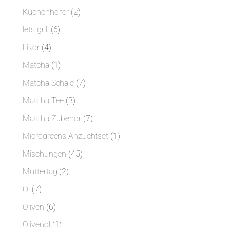
Produkte
2
Küchenhelfer
2
Produkte
6
lets grill
6
Produkte
4
Likör
4
Produkte
1
Matcha
1
Produkt
7
Matcha Schale
7
Produkte
3
Matcha Tee
3
Produkte
7
Matcha Zubehör
7
Produkte
1
Microgreens Anzuchtset
1
Produkt
45
Mischungen
45
Produkte
2
Muttertag
2
Produkte
7
Öl
7
Produkte
6
Oliven
6
Produkte
1
Olivenöl
1