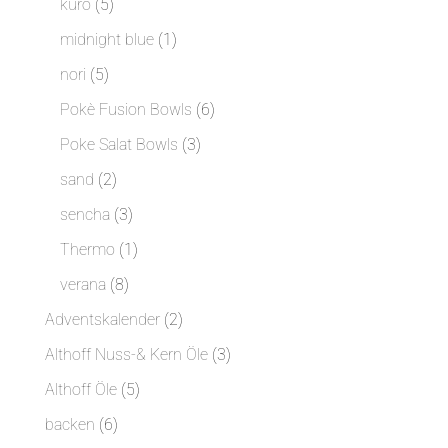
5
kuro
5
Produkte
1
midnight blue
1
Produkt
5
nori
5
Produkte
6
Pokè Fusion Bowls
6
Produkte
3
Poke Salat Bowls
3
Produkte
2
sand
2
Produkte
3
sencha
3
Produkte
1
Thermo
1
Produkt
8
verana
8
Produkte
2
Adventskalender
2
Produkte
3
Althoff Nuss-& Kern Öle
3
Produkte
5
Althoff Öle
5
Produkte
6
backen
6