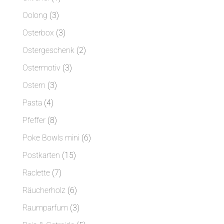
Produkt
3
Oolong
3
Produkte
3
Osterbox
3
Produkte
2
Ostergeschenk
2
Produkte
3
Ostermotiv
3
Produkte
3
Ostern
3
Produkte
4
Pasta
4
Produkte
8
Pfeffer
8
Produkte
6
Poke Bowls mini
6
Produkte
15
Postkarten
15
Produkte
7
Raclette
7
Produkte
6
Räucherholz
6
Produkte
3
Raumparfum
3
Produkte