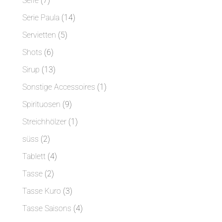
Seife
7
Produkte
14
Serie Paula
14
Produkte
5
Servietten
5
Produkte
6
Shots
6
Produkte
13
Sirup
13
Produkte
1
Sonstige Accessoires
1
Produkt
9
Spirituosen
9
Produkte
1
Streichhölzer
1
Produkt
2
süss
2
Produkte
4
Tablett
4
Produkte
2
Tasse
2
Produkte
3
Tasse Kuro
3
Produkte
4
Tasse Saisons
4
Produkte