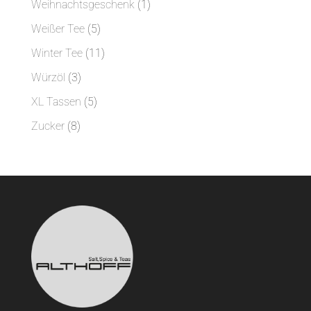
1
Weihnachtsgeschenk
1
Produkt
5
Weißer Tee
5
Produkte
11
Winter Tee
11
Produkte
3
Würzöl
3
Produkte
5
XL Tassen
5
Produkte
8
Zucker
8
Produkte