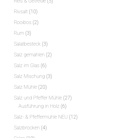
5
Reis & Getreide
5
Produkte
10
Rivsalt
10
Produkte
2
Rooibos
2
Produkte
3
Rum
3
Produkte
3
Salatbesteck
3
Produkte
2
Salz gemahlen
2
Produkte
6
Salz im Glas
6
Produkte
3
Salz Mischung
3
Produkte
20
Salz Mühle
20
Produkte
27
Salz und Pfeffer Mühle
27
6
Produkte
Ausführung in Holz
6
Produkte
12
Salz- & Pfeffermühle NEU
12
Produkte
4
Salzbrocken
4
Produkte