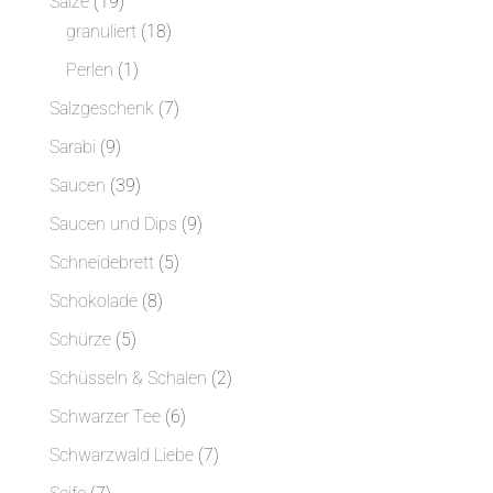
19
Salze
19
Produkte
18
granuliert
18
Produkte
1
Perlen
1
Produkt
7
Salzgeschenk
7
Produkte
9
Sarabi
9
Produkte
39
Saucen
39
Produkte
9
Saucen und Dips
9
Produkte
5
Schneidebrett
5
Produkte
8
Schokolade
8
Produkte
5
Schürze
5
Produkte
2
Schüsseln & Schalen
2
Produkte
6
Schwarzer Tee
6
Produkte
7
Schwarzwald Liebe
7
Produkte
7