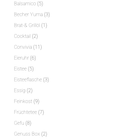
Produkte
5
Balsamico
5
Produkte
3
Becher Yuma
3
Produkte
1
Brat-& Grillöl
1
Produkt
2
Cocktail
2
Produkte
11
Convivia
11
Produkte
6
Eieruhr
6
Produkte
5
Eistee
5
Produkte
3
Eisteeflasche
3
Produkte
2
Essig
2
Produkte
9
Feinkost
9
Produkte
7
Früchtetee
7
Produkte
8
Gefu
8
Produkte
2
Genuss Box
2