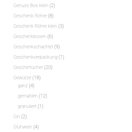
Produkte
2
Genuss Box klein
2
Produkte
8
Geschenk Röhre
8
Produkte
3
Geschenk Röhre klein
3
Produkte
6
Geschenkboxen
6
Produkte
9
Geschenkschachtel
9
Produkte
1
Geschenkverpackung
1
Produkt
20
Geschirrtücher
20
Produkte
18
Gewürze
18
4
Produkte
ganz
4
Produkte
12
gemahlen
12
Produkte
1
granuliert
1
Produkt
2
Gin
2
Produkte
4
Glühwein
4