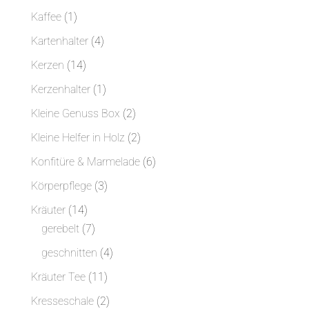
Produkte
1
Kaffee
1
Produkt
4
Kartenhalter
4
Produkte
14
Kerzen
14
Produkte
1
Kerzenhalter
1
Produkt
2
Kleine Genuss Box
2
Produkte
2
Kleine Helfer in Holz
2
Produkte
6
Konfitüre & Marmelade
6
Produkte
3
Körperpflege
3
Produkte
14
Kräuter
14
Produkte
7
gerebelt
7
Produkte
4
geschnitten
4
Produkte
11
Kräuter Tee
11
Produkte
2
Kresseschale
2