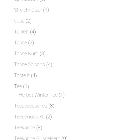
Produkte
1
Streichhölzer
1
Produkt
2
süss
2
Produkte
4
Tablett
4
Produkte
2
Tasse
2
Produkte
3
Tasse Kuro
3
Produkte
4
Tasse Saisons
4
Produkte
4
Taste it
4
Produkte
1
Tee
1
Produkt
1
Herbst Winter Tee
1
Produkt
8
Teeaccessoires
8
Produkte
2
Teegenuss XL
2
Produkte
8
Teekanne
8
Produkte
9
Teekanne Gusseisern
9