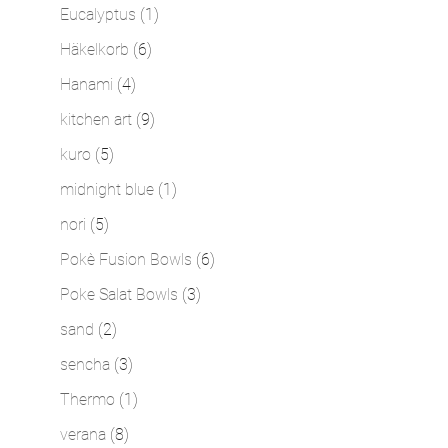
Produkte
1
Eucalyptus
1
Produkt
6
Häkelkorb
6
Produkte
4
Hanami
4
Produkte
9
kitchen art
9
Produkte
5
kuro
5
Produkte
1
midnight blue
1
Produkt
5
nori
5
Produkte
6
Pokè Fusion Bowls
6
Produkte
3
Poke Salat Bowls
3
Produkte
2
sand
2
Produkte
3
sencha
3
Produkte
1
Thermo
1
Produkt
8
verana
8