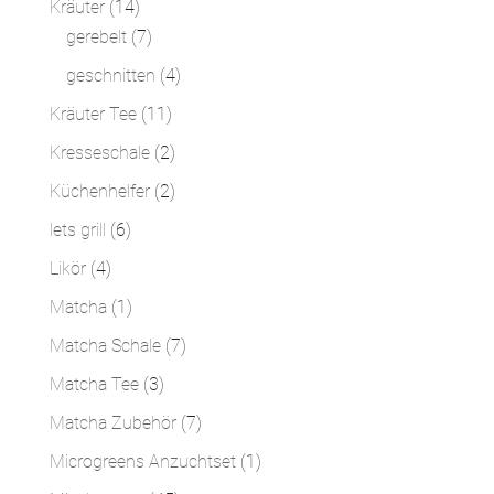
14
Kräuter
14
Produkte
7
gerebelt
7
Produkte
4
geschnitten
4
Produkte
11
Kräuter Tee
11
Produkte
2
Kresseschale
2
Produkte
2
Küchenhelfer
2
Produkte
6
lets grill
6
Produkte
4
Likör
4
Produkte
1
Matcha
1
Produkt
7
Matcha Schale
7
Produkte
3
Matcha Tee
3
Produkte
7
Matcha Zubehör
7
Produkte
1
Microgreens Anzuchtset
1
Produkt