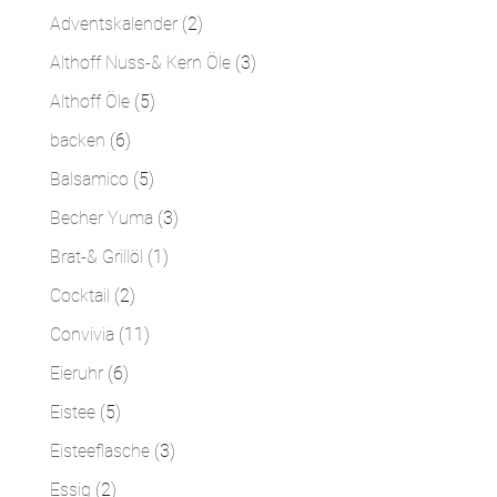
Produkte
2
Adventskalender
2
Produkte
3
Althoff Nuss-& Kern Öle
3
Produkte
5
Althoff Öle
5
Produkte
6
backen
6
Produkte
5
Balsamico
5
Produkte
3
Becher Yuma
3
Produkte
1
Brat-& Grillöl
1
Produkt
2
Cocktail
2
Produkte
11
Convivia
11
Produkte
6
Eieruhr
6
Produkte
5
Eistee
5
Produkte
3
Eisteeflasche
3
Produkte
2
Essig
2