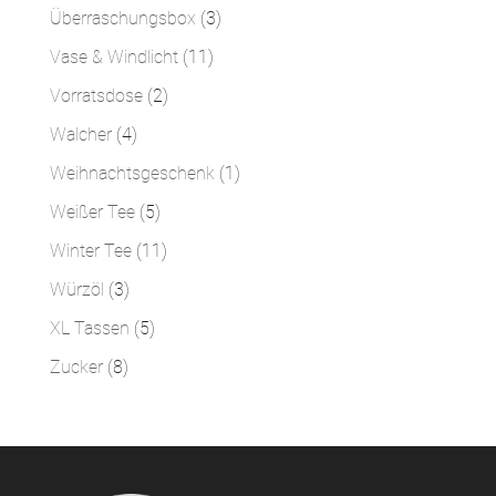
Produkte
3
Überraschungsbox
3
Produkte
11
Vase & Windlicht
11
Produkte
2
Vorratsdose
2
Produkte
4
Walcher
4
Produkte
1
Weihnachtsgeschenk
1
Produkt
5
Weißer Tee
5
Produkte
11
Winter Tee
11
Produkte
3
Würzöl
3
Produkte
5
XL Tassen
5
Produkte
8
Zucker
8
Produkte