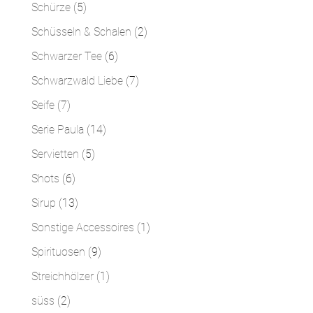
Produkte
5
Schürze
5
Produkte
2
Schüsseln & Schalen
2
Produkte
6
Schwarzer Tee
6
Produkte
7
Schwarzwald Liebe
7
Produkte
7
Seife
7
Produkte
14
Serie Paula
14
Produkte
5
Servietten
5
Produkte
6
Shots
6
Produkte
13
Sirup
13
Produkte
1
Sonstige Accessoires
1
Produkt
9
Spirituosen
9
Produkte
1
Streichhölzer
1
Produkt
2
süss
2