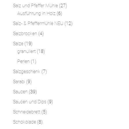
Produkte
27
Salz und Pfeffer Mühle
27
6
Produkte
Ausführung in Holz
6
Produkte
12
Salz- & Pfeffermühle NEU
12
Produkte
4
Salzbrocken
4
Produkte
19
Salze
19
Produkte
18
granuliert
18
Produkte
1
Perlen
1
Produkt
7
Salzgeschenk
7
Produkte
9
Sarabi
9
Produkte
39
Saucen
39
Produkte
9
Saucen und Dips
9
Produkte
5
Schneidebrett
5
Produkte
8
Schokolade
8