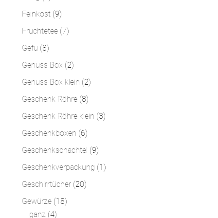
Produkte
9
Feinkost
9
Produkte
7
Früchtetee
7
Produkte
8
Gefu
8
Produkte
2
Genuss Box
2
Produkte
2
Genuss Box klein
2
Produkte
8
Geschenk Röhre
8
Produkte
3
Geschenk Röhre klein
3
Produkte
6
Geschenkboxen
6
Produkte
9
Geschenkschachtel
9
Produkte
1
Geschenkverpackung
1
Produkt
20
Geschirrtücher
20
Produkte
18
Gewürze
18
4
Produkte
ganz
4