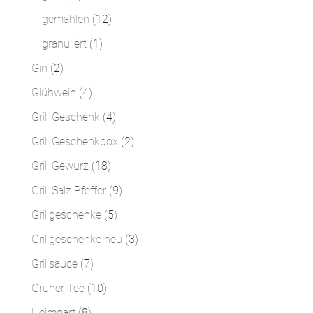
Produkte
12
gemahlen
12
Produkte
1
granuliert
1
Produkt
2
Gin
2
Produkte
4
Glühwein
4
Produkte
4
Grill Geschenk
4
Produkte
2
Grill Geschenkbox
2
Produkte
18
Grill Gewürz
18
Produkte
9
Grill Salz Pfeffer
9
Produkte
5
Grillgeschenke
5
Produkte
3
Grillgeschenke neu
3
Produkte
7
Grillsauce
7
Produkte
10
Grüner Tee
10
Produkte
8
Heimgart
8