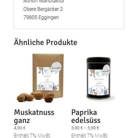
Althoff Manufaktur
Obere Bergäcker 2
79805 Eggingen
Ähnliche Produkte
Muskatnuss
Paprika
ganz
edelsüss
Preisspanne:
4,90
€
3,90
€
–
5,90
€
3,90 €
Enthält 7% MwSt.
Enthält 7% MwSt.