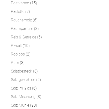
Produkte
15
Postkarten
15
Produkte
7
Raclette
7
Produkte
6
Räucherholz
6
Produkte
3
Raumparfum
3
Produkte
5
Reis & Getreide
5
Produkte
10
Rivsalt
10
Produkte
2
Rooibos
2
Produkte
3
Rum
3
Produkte
3
Salatbesteck
3
Produkte
2
Salz gemahlen
2
Produkte
6
Salz im Glas
6
Produkte
3
Salz Mischung
3
Produkte
20
Salz Mühle
20