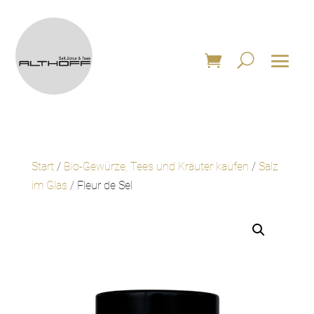
Start
/
Bio-Gewürze, Tees und Kräuter kaufen
/
Salz
im Glas
/ Fleur de Sel