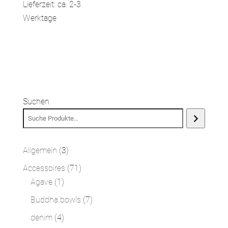
Lieferzeit: ca. 2-3
Werktage
Suchen
3
Allgemein
3
Produkte
71
Accessoires
71
1
Produkte
Agave
1
Produkt
7
Buddha bowls
7
Produkte
4
denim
4