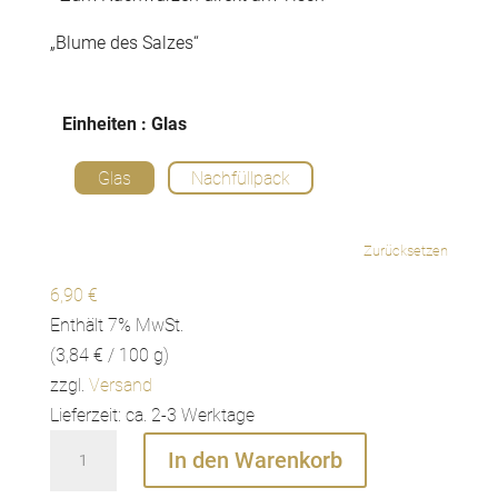
„Blume des Salzes“
Einheiten
: Glas
Glas
Nachfüllpack
Zurücksetzen
6,90
€
Enthält 7% MwSt.
(
3,84
€
/ 100 g)
zzgl.
Versand
Lieferzeit: ca. 2-3 Werktage
Fleur
In den Warenkorb
de