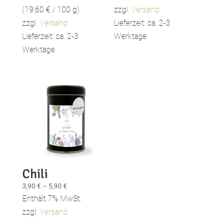
bis
(
19,60
€
/ 100 g)
zzgl.
Versand
5,90 €
zzgl.
Versand
Lieferzeit: ca. 2-3
Lieferzeit: ca. 2-3
Werktage
Werktage
Chili
Preisspanne:
3,90
€
–
5,90
€
3,90 €
Enthält 7% MwSt.
bis
zzgl.
Versand
5,90 €