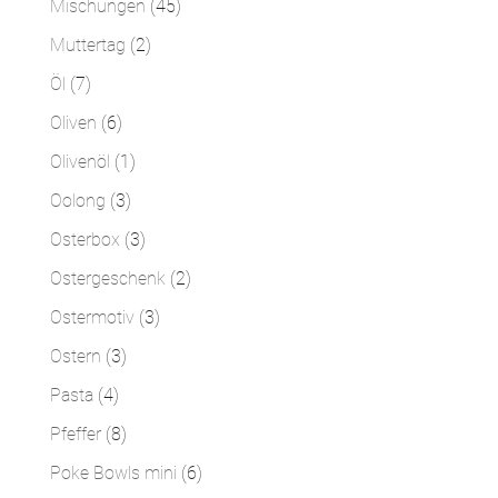
45
Mischungen
45
Produkte
2
Muttertag
2
Produkte
7
Öl
7
Produkte
6
Oliven
6
Produkte
1
Olivenöl
1
Produkt
3
Oolong
3
Produkte
3
Osterbox
3
Produkte
2
Ostergeschenk
2
Produkte
3
Ostermotiv
3
Produkte
3
Ostern
3
Produkte
4
Pasta
4
Produkte
8
Pfeffer
8
Produkte
6
Poke Bowls mini
6