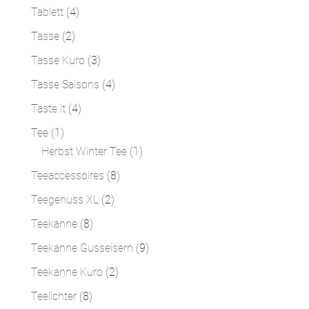
Produkte
4
Tablett
4
Produkte
2
Tasse
2
Produkte
3
Tasse Kuro
3
Produkte
4
Tasse Saisons
4
Produkte
4
Taste it
4
Produkte
1
Tee
1
Produkt
1
Herbst Winter Tee
1
Produkt
8
Teeaccessoires
8
Produkte
2
Teegenuss XL
2
Produkte
8
Teekanne
8
Produkte
9
Teekanne Gusseisern
9
Produkte
2
Teekanne Kuro
2
Produkte
8
Teelichter
8