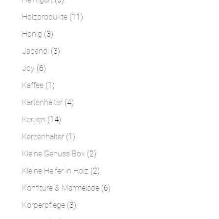
Produkte
11
Holzprodukte
11
Produkte
3
Honig
3
Produkte
3
Japandi
3
Produkte
6
Joy
6
Produkte
1
Kaffee
1
Produkt
4
Kartenhalter
4
Produkte
14
Kerzen
14
Produkte
1
Kerzenhalter
1
Produkt
2
Kleine Genuss Box
2
Produkte
2
Kleine Helfer in Holz
2
Produkte
6
Konfitüre & Marmelade
6
Produkte
3
Körperpflege
3
Produkte