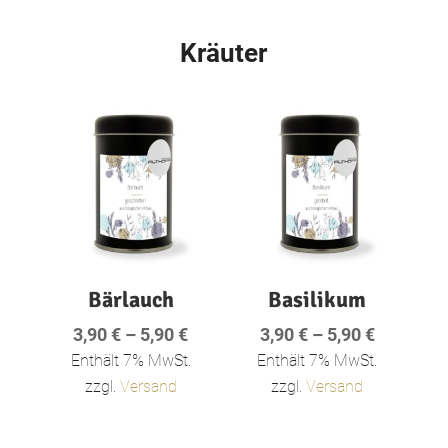
Kräuter
Bärlauch
Basilikum
Preisspanne:
Preisspa
3,90
€
–
5,90
€
3,90
€
–
5,90
€
3,90 €
3,90 €
Enthält 7% MwSt.
Enthält 7% MwSt.
bis
bis
zzgl.
Versand
zzgl.
Versand
5,90 €
5,90 €