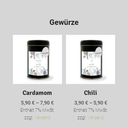
Gewürze
Cardamom
Chili
Preisspanne:
Preisspa
5,90
€
–
7,90
€
3,90
€
–
5,90
€
5,90 €
3,90 €
Enthält 7% MwSt.
Enthält 7% MwSt.
bis
bis
zzgl.
Versand
zzgl.
Versand
7,90 €
5,90 €