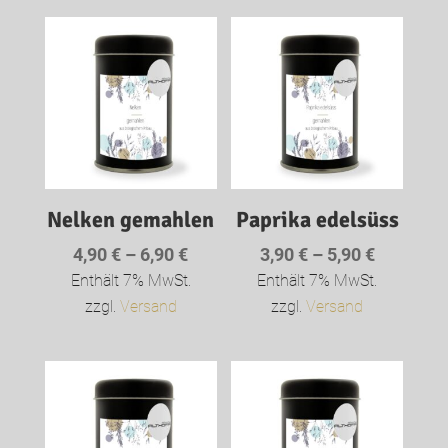
Nelken gemahlen
Paprika edelsüss
Preisspanne:
Preisspa
4,90
€
–
6,90
€
3,90
€
–
5,90
€
4,90 €
3,90 €
Enthält 7% MwSt.
Enthält 7% MwSt.
bis
bis
zzgl.
Versand
zzgl.
Versand
6,90 €
5,90 €