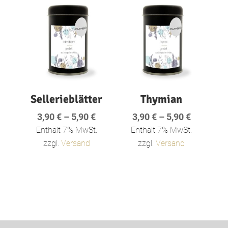
Sellerieblätter
Thymian
Preisspanne:
Preisspa
3,90
€
–
5,90
€
3,90
€
–
5,90
€
3,90 €
3,90 €
Enthält 7% MwSt.
Enthält 7% MwSt.
bis
bis
zzgl.
Versand
zzgl.
Versand
5,90 €
5,90 €