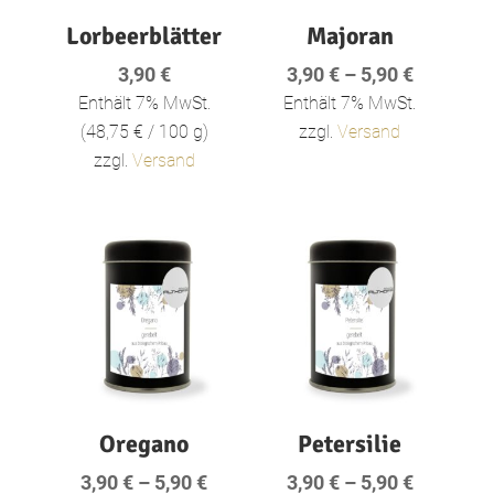
Lorbeerblätter
Majoran
Preisspa
3,90
€
3,90
€
–
5,90
€
3,90 €
Enthält 7% MwSt.
Enthält 7% MwSt.
bis
(
48,75
€
/ 100 g)
zzgl.
Versand
5,90 €
zzgl.
Versand
Oregano
Petersilie
Preisspanne:
Preisspa
3,90
€
–
5,90
€
3,90
€
–
5,90
€