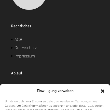
Rechtliches
AGB
Datenschutz
Impressum
Ablauf
Widerrufsrecht
Einwilligung verwalten
Versand + Lieferung
Um dir ein optimales Erlebnis zu bieten, verwenden wir Technologien wie
Zahlungsweisen
Cookies, um Geräteinformationen zu speichern und/oder darauf zuzugreifen.