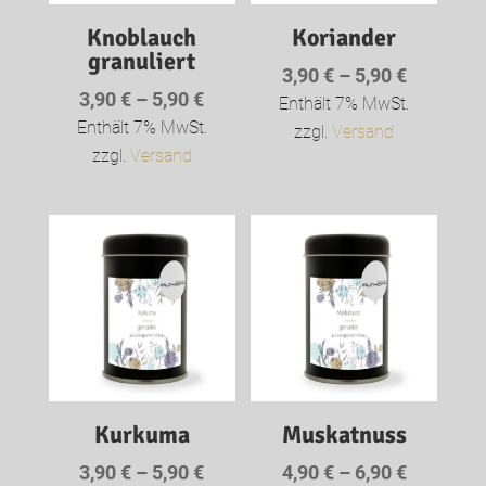
Knoblauch
Koriander
granuliert
Preisspa
3,90
€
–
5,90
€
Preisspanne:
3,90
€
–
5,90
€
3,90 €
Enthält 7% MwSt.
3,90 €
Enthält 7% MwSt.
bis
zzgl.
Versand
bis
zzgl.
Versand
5,90 €
5,90 €
Kurkuma
Muskatnuss
Preisspanne:
Preisspa
3,90
€
–
5,90
€
4,90
€
–
6,90
€