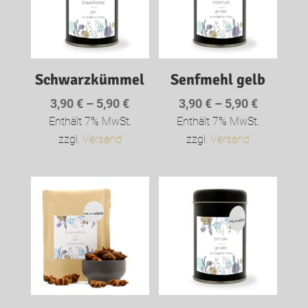
Schwarzkümmel
Senfmehl gelb
Preisspanne:
Preisspa
3,90
€
–
5,90
€
3,90
€
–
5,90
€
3,90 €
3,90 €
Enthält 7% MwSt.
Enthält 7% MwSt.
bis
bis
zzgl.
Versand
zzgl.
Versand
5,90 €
5,90 €