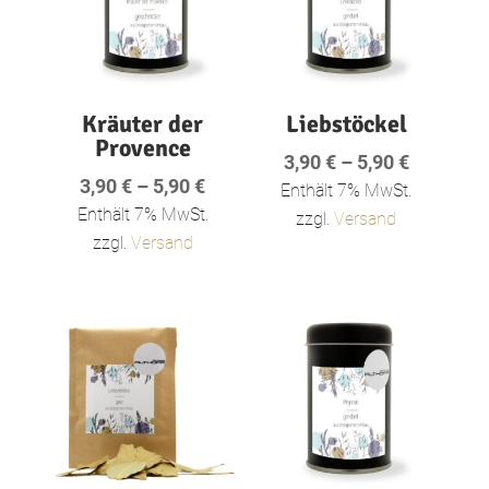
Kräuter der
Liebstöckel
Provence
Preisspa
3,90
€
–
5,90
€
Preisspanne:
3,90
€
–
5,90
€
3,90 €
Enthält 7% MwSt.
3,90 €
Enthält 7% MwSt.
bis
zzgl.
Versand
bis
zzgl.
Versand
5,90 €
5,90 €