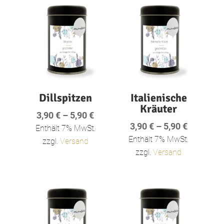
Dillspitzen
Italienische
Kräuter
Preisspanne:
3,90
€
–
5,90
€
Preisspa
3,90
€
–
5,90
€
3,90 €
Enthält 7% MwSt.
3,90 €
Enthält 7% MwSt.
bis
zzgl.
Versand
bis
zzgl.
Versand
5,90 €
5,90 €