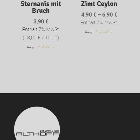
Sternanis mit
Zimt Ceylon
Bruch
Preisspa
4,90
€
–
6,90
€
3,90
€
4,90 €
Enthält 7% MwSt.
Enthält 7% MwSt.
bis
zzgl.
Versand
(
13,00
€
/ 100 g)
6,90 €
zzgl.
Versand