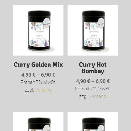
Curry Golden Mix
Curry Hot
Bombay
Preisspanne:
4,90
€
–
6,90
€
Preisspa
4,90
€
–
6,90
€
4,90 €
Enthält 7% MwSt.
4,90 €
Enthält 7% MwSt.
bis
zzgl.
Versand
bis
zzgl.
Versand
6,90 €
6,90 €