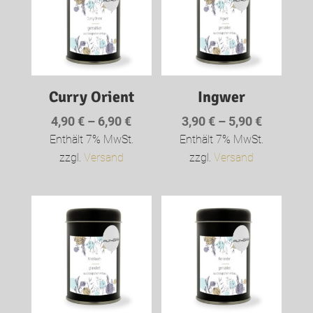
Curry Orient
Ingwer
Preisspanne:
Preisspa
4,90
€
–
6,90
€
3,90
€
–
5,90
€
4,90 €
3,90 €
Enthält 7% MwSt.
Enthält 7% MwSt.
bis
bis
zzgl.
Versand
zzgl.
Versand
6,90 €
5,90 €